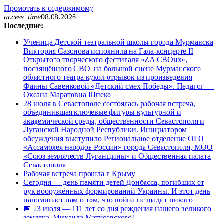
Промотать к содержимому
access_time
08.08.2026
Последние:
Ученица Детской театральной школы города Мурманска
Виктория Сазонова исполнила на Гала-концерте II
Открытого творческого фестиваля «ZA СВОих»,
посвящённого СВО, на большой сцене Мурманского
областного театра кукол отрывок из произведения
Фаины Савенковой «Детский смех Победы». Педагог —
Оксана Маратовна Шпеко
28 июля в Севастополе состоялась рабочая встреча,
объединившая ключевые фигуры культурной и
академической среды, общественности Севастополя и
Луганской Народной Республики. Инициатором
обсуждения выступило Региональное отделение ОГО
«Ассамблея народов России» города Севастополя, МОО
«Союз землячеств Луганщины» и Общественная палата
Севастополя
Рабочая встреча прошла в Крыму
Сегодня — день памяти детей Донбасса, погибших от
рук вооружённых формирований Украины. И этот день
напоминает нам о том, что война не щадит никого
📅 23 июля — 111 лет со дня рождения нашего великого
земляка, Михаила Матусовского!