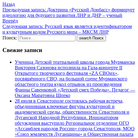
Назад
Предыдущая запись:
Доктрина «Русский Донбасс» формирует
идеологию для будущего развития ЛНР и ДНР – ученый
Вперёд
Следующая запись:
Русский язык является идентификатором
и культурным кодом Русского мира – МКСМ ЛНР
Поиск:
search
Поиск
Свежие записи
Ученица Детской театральной школы города Мурманска
Виктория Сазонова исполнила на Гала-концерте II
Открытого творческого фестиваля «ZA СВОих»,
посвящённого СВО, на большой сцене Мурманского
областного театра кукол отрывок из произведения
Фаины Савенковой «Детский смех Победы». Педагог —
Оксана Маратовна Шпеко
28 июля в Севастополе состоялась рабочая встреча,
объединившая ключевые фигуры культурной и
академической среды, общественности Севастополя и
Луганской Народной Республики. Инициатором
обсуждения выступило Региональное отделение ОГО
«Ассамблея народов России» города Севастополя, МОО
«Союз землячеств Луганщины» и Общественная палата