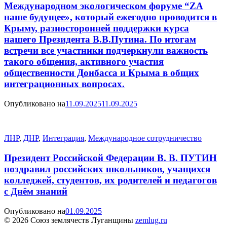
Международном экологическом форуме “ZA
наше будущее», который ежегодно проводится в
Крыму, разносторонней поддержки курса
нашего Президента В.В.Путина. По итогам
встречи все участники подчеркнули важность
такого общения, активного участия
общественности Донбасса и Крыма в общих
интеграционных вопросах.
Опубликовано на
11.09.2025
11.09.2025
ЛНР
,
ДНР
,
Интеграция
,
Международное сотрудничество
Президент Российской Федерации В. В. ПУТИН
поздравил российских школьников, учащихся
колледжей, студентов, их родителей и педагогов
с Днём знаний
Опубликовано на
01.09.2025
© 2026 Союз землячеств Луганщины
zemlug.ru