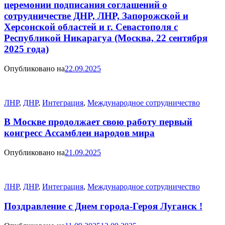
церемонии подписания соглашений о
сотрудничестве ДНР, ЛНР, Запорожской и
Херсонской областей и г. Севастополя с
Республикой Никарагуа (Москва, 22 сентября
2025 года)
Опубликовано на
22.09.2025
ЛНР
,
ДНР
,
Интеграция
,
Международное сотрудничество
В Москве продолжает свою работу первый
конгресс Ассамблеи народов мира
Опубликовано на
21.09.2025
ЛНР
,
ДНР
,
Интеграция
,
Международное сотрудничество
Поздравление с Днем города-Героя Луганск !