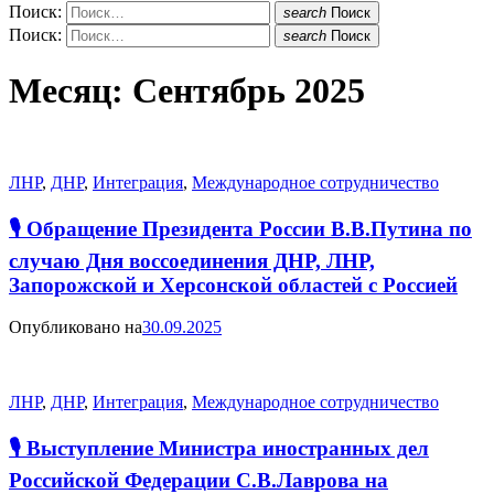
Поиск:
search
Поиск
Поиск:
search
Поиск
Месяц:
Сентябрь 2025
ЛНР
,
ДНР
,
Интеграция
,
Международное сотрудничество
🎙 Обращение Президента России В.В.Путина по
случаю Дня воссоединения ДНР, ЛНР,
Запорожской и Херсонской областей с Россией
Опубликовано на
30.09.2025
ЛНР
,
ДНР
,
Интеграция
,
Международное сотрудничество
🎙 Выступление Министра иностранных дел
Российской Федерации С.В.Лаврова на