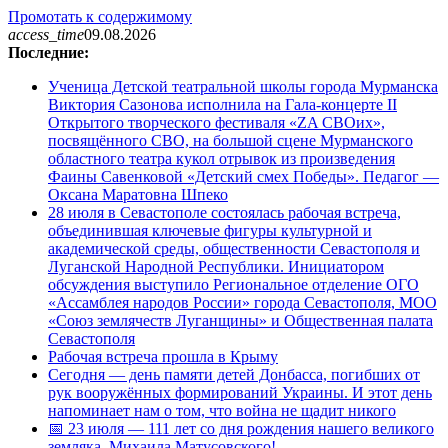
Промотать к содержимому
access_time
09.08.2026
Последние:
Ученица Детской театральной школы города Мурманска
Виктория Сазонова исполнила на Гала-концерте II
Открытого творческого фестиваля «ZA СВОих»,
посвящённого СВО, на большой сцене Мурманского
областного театра кукол отрывок из произведения
Фаины Савенковой «Детский смех Победы». Педагог —
Оксана Маратовна Шпеко
28 июля в Севастополе состоялась рабочая встреча,
объединившая ключевые фигуры культурной и
академической среды, общественности Севастополя и
Луганской Народной Республики. Инициатором
обсуждения выступило Региональное отделение ОГО
«Ассамблея народов России» города Севастополя, МОО
«Союз землячеств Луганщины» и Общественная палата
Севастополя
Рабочая встреча прошла в Крыму
Сегодня — день памяти детей Донбасса, погибших от
рук вооружённых формирований Украины. И этот день
напоминает нам о том, что война не щадит никого
📅 23 июля — 111 лет со дня рождения нашего великого
земляка, Михаила Матусовского!