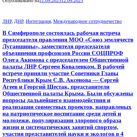
Опубликовано на
11.09.2025
12.09.2025
ЛНР
,
ДНР
,
Интеграция
,
Международное сотрудничество
В Симферополе состоялась рабочая встреча
председателя правления МОО «Союз землячеств
Луганщины», заместителя председателя
объединения профсоюзов России СОЦПРОФ
Олега Акимова с председателем Общественной
палаты ЛНР Сергеем Коваленком. В рабочей
встрече приняли участие Советники Главы
Республики Крым С.В. Аксенова — Сергей
Агеев и Георгий Шестак, представители
Общественной палаты Крыма. Были обсуждены
вопросы дальнейшего взаимодействия и
реализации совместных проектов, направленых
на патриотическое воспитание среди детей и
молодежи, популяризации здорового образа
жизни и систематических занятий спортом,
участия представителей науки и экологов в 4