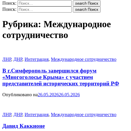
Поиск:
search
Поиск
Поиск:
search
Поиск
Рубрика:
Международное
сотрудничество
ЛНР
,
ДНР
,
Интеграция
,
Международное сотрудничество
В г.Симферополь завершился форум
«Многоголосье Крыма» с участием
представителей исторических территорий РФ
Опубликовано на
26.05.2026
26.05.2026
ЛНР
,
ДНР
,
Интеграция
,
Международное сотрудничество
Давид Каккионе