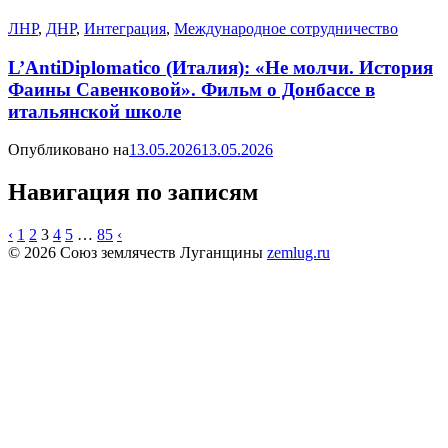
ЛНР
,
ДНР
,
Интеграция
,
Международное сотрудничество
L’AntiDiplomatico (Италия): «Не молчи. История
Фаины Савенковой». Фильм о Донбассе в
итальянской школе
Опубликовано на
13.05.2026
13.05.2026
Навигация по записям
‹
1
2
3
4
5
…
85
‹
© 2026 Союз землячеств Луганщины
zemlug.ru