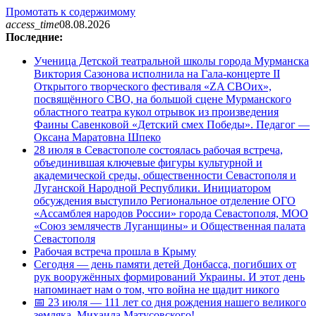
Промотать к содержимому
access_time
08.08.2026
Последние:
Ученица Детской театральной школы города Мурманска
Виктория Сазонова исполнила на Гала-концерте II
Открытого творческого фестиваля «ZA СВОих»,
посвящённого СВО, на большой сцене Мурманского
областного театра кукол отрывок из произведения
Фаины Савенковой «Детский смех Победы». Педагог —
Оксана Маратовна Шпеко
28 июля в Севастополе состоялась рабочая встреча,
объединившая ключевые фигуры культурной и
академической среды, общественности Севастополя и
Луганской Народной Республики. Инициатором
обсуждения выступило Региональное отделение ОГО
«Ассамблея народов России» города Севастополя, МОО
«Союз землячеств Луганщины» и Общественная палата
Севастополя
Рабочая встреча прошла в Крыму
Сегодня — день памяти детей Донбасса, погибших от
рук вооружённых формирований Украины. И этот день
напоминает нам о том, что война не щадит никого
📅 23 июля — 111 лет со дня рождения нашего великого
земляка, Михаила Матусовского!