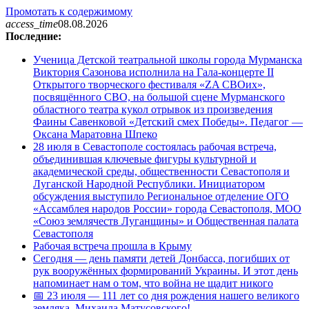
Промотать к содержимому
access_time
08.08.2026
Последние:
Ученица Детской театральной школы города Мурманска
Виктория Сазонова исполнила на Гала-концерте II
Открытого творческого фестиваля «ZA СВОих»,
посвящённого СВО, на большой сцене Мурманского
областного театра кукол отрывок из произведения
Фаины Савенковой «Детский смех Победы». Педагог —
Оксана Маратовна Шпеко
28 июля в Севастополе состоялась рабочая встреча,
объединившая ключевые фигуры культурной и
академической среды, общественности Севастополя и
Луганской Народной Республики. Инициатором
обсуждения выступило Региональное отделение ОГО
«Ассамблея народов России» города Севастополя, МОО
«Союз землячеств Луганщины» и Общественная палата
Севастополя
Рабочая встреча прошла в Крыму
Сегодня — день памяти детей Донбасса, погибших от
рук вооружённых формирований Украины. И этот день
напоминает нам о том, что война не щадит никого
📅 23 июля — 111 лет со дня рождения нашего великого
земляка, Михаила Матусовского!