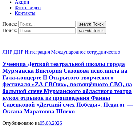
Акции
Фото, видео
Контакты
Поиск:
search
Поиск
Поиск:
search
Поиск
ЛНР
ДНР
Интеграция
Международное сотрудничество
Ученица Детской театральной школы города
Мурманска Виктория Сазонова исполнила на
Гала-концерте II Открытого творческого
фестиваля «ZA СВОих», посвящённого СВО, на
большой сцене Мурманского областного театра
кукол отрывок из произведения Фаины
Савенковой «Детский смех Победы». Педагог —
Оксана Маратовна Шпеко
Опубликовано на
05.08.2026