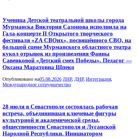
Ученица Детской театральной школы города
Мурманска Виктория Сазонова исполнила на
Гала-концерте II Открытого творческого
фестиваля «ZA СВОих», посвящённого СВО, на
большой сцене Мурманского областного театра
кукол отрывок из произведения Фаины
Савенковой «Детский смех Победы». Педагог —
Оксана Маратовна Шпеко
Опубликовано на
05.08.2026
ЛНР
,
ДНР
,
Интеграция
,
Международное сотрудничество
28 июля в Севастополе состоялась рабочая
встреча, объединившая ключевые фигуры
культурной и академической среды,
общественности Севастополя и Луганской
Народной Республики. Инициатором