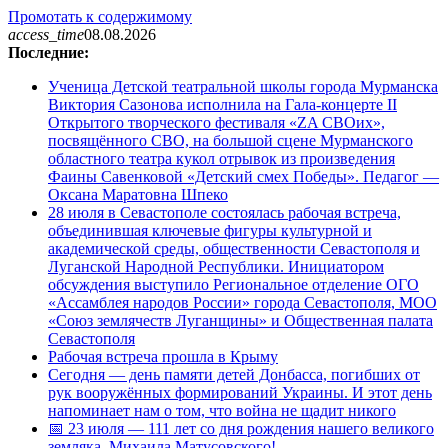
Промотать к содержимому
access_time
08.08.2026
Последние:
Ученица Детской театральной школы города Мурманска
Виктория Сазонова исполнила на Гала-концерте II
Открытого творческого фестиваля «ZA СВОих»,
посвящённого СВО, на большой сцене Мурманского
областного театра кукол отрывок из произведения
Фаины Савенковой «Детский смех Победы». Педагог —
Оксана Маратовна Шпеко
28 июля в Севастополе состоялась рабочая встреча,
объединившая ключевые фигуры культурной и
академической среды, общественности Севастополя и
Луганской Народной Республики. Инициатором
обсуждения выступило Региональное отделение ОГО
«Ассамблея народов России» города Севастополя, МОО
«Союз землячеств Луганщины» и Общественная палата
Севастополя
Рабочая встреча прошла в Крыму
Сегодня — день памяти детей Донбасса, погибших от
рук вооружённых формирований Украины. И этот день
напоминает нам о том, что война не щадит никого
📅 23 июля — 111 лет со дня рождения нашего великого
земляка, Михаила Матусовского!