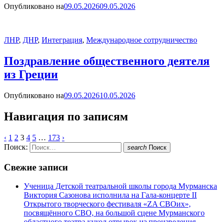
Опубликовано на
09.05.2026
09.05.2026
ЛНР
,
ДНР
,
Интеграция
,
Международное сотрудничество
Поздравление общественного деятеля
из Греции
Опубликовано на
09.05.2026
10.05.2026
Навигация по записям
‹
1
2
3
4
5
…
173
›
Поиск:
search
Поиск
Свежие записи
Ученица Детской театральной школы города Мурманска
Виктория Сазонова исполнила на Гала-концерте II
Открытого творческого фестиваля «ZA СВОих»,
посвящённого СВО, на большой сцене Мурманского
областного театра кукол отрывок из произведения