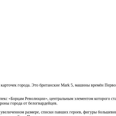
х карточек города. Это британские Mark 5, машины времён Перв
лекс «Борцам Революции», центральным элементом которого ста
роны города от белогвардейцев.
н в увеличенном размере, списки павших героев, фигуры больше