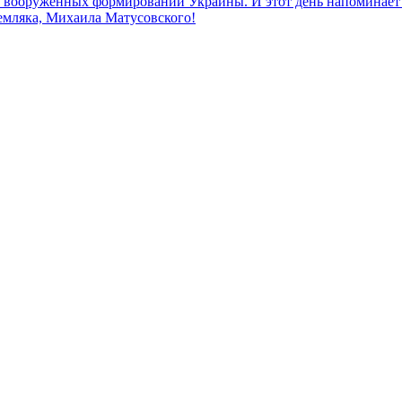
к вооружённых формирований Украины. И этот день напоминает н
земляка, Михаила Матусовского!