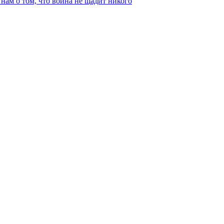
ам о том, что война не щадит никого