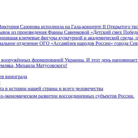
иктория Сазонова исполнила на Гала-концерте II Открытого т
трывок из произведения Фаины Савенковой «Детский смех Побе
единившая ключевые фигуры культурной и академической среды,
альное отделение ОГО «Ассамблея народов России» города Се
к вооружённых формирований Украины. И этот день напоминает н
земляка, Михаила Матусовского!
ев винограда
е
ата в истории нашей страны и всего человечества
но-экономическом развитии воссоединенных субъектов России.