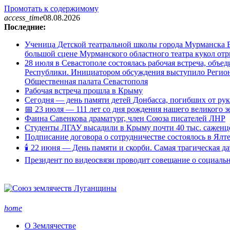
Промотать к содержимому
access_time
08.08.2026
Последние:
Ученица Детской театральной школы города Мурманска В
большой сцене Мурманского областного театра кукол о
28 июля в Севастополе состоялась рабочая встреча, объ
Республики. Инициатором обсуждения выступило Регион
Общественная палата Севастополя
Рабочая встреча прошла в Крыму
Сегодня — день памяти детей Донбасса, погибших от ру
📅 23 июля — 111 лет со дня рождения нашего великого 
Фаина Савенкова драматург, член Союза писателей ЛНР
Студенты ЛГАУ высадили в Крыму почти 40 тыс. саженц
Подписание договора о сотрудничестве состоялось в Ялт
🕯 22 июня — День памяти и скорби. Самая трагическая д
Президент по видеосвязи проводит совещание о социаль
home
О Землячестве