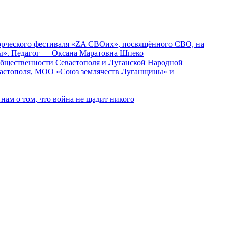
ворческого фестиваля «ZA СВОих», посвящённого СВО, на
ды». Педагог — Оксана Маратовна Шпеко
 общественности Севастополя и Луганской Народной
вастополя, МОО «Союз землячеств Луганщины» и
ам о том, что война не щадит никого