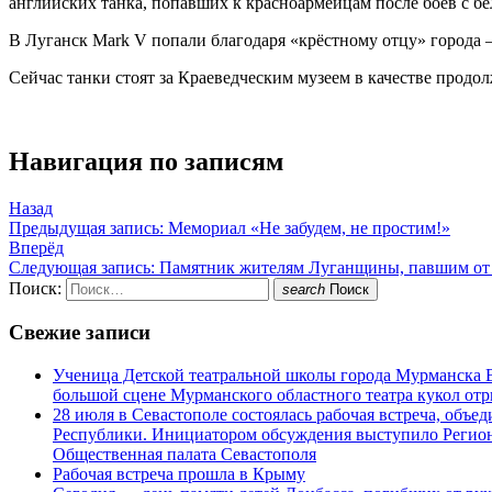
английских танка, попавших к красноармейцам после боев с б
В Луганск Mark V попали благодаря «крёстному отцу» города 
Сейчас танки стоят за Краеведческим музеем в качестве про
Навигация по записям
Назад
Предыдущая запись:
Мемориал «Не забудем, не простим!»
Вперёд
Следующая запись:
Памятник жителям Луганщины, павшим от
Поиск:
search
Поиск
Свежие записи
Ученица Детской театральной школы города Мурманска В
большой сцене Мурманского областного театра кукол о
28 июля в Севастополе состоялась рабочая встреча, объ
Республики. Инициатором обсуждения выступило Регион
Общественная палата Севастополя
Рабочая встреча прошла в Крыму