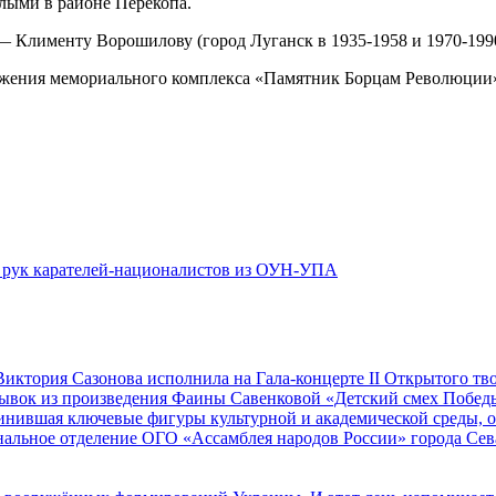
елыми в районе Перекопа.
— Клименту Ворошилову (город Луганск в 1935-1958 и 1970-199
должения мемориального комплекса «Памятник Борцам Революции
 рук карателей-националистов из ОУН-УПА
иктория Сазонова исполнила на Гала-концерте II Открытого т
трывок из произведения Фаины Савенковой «Детский смех Побе
единившая ключевые фигуры культурной и академической среды,
альное отделение ОГО «Ассамблея народов России» города Се