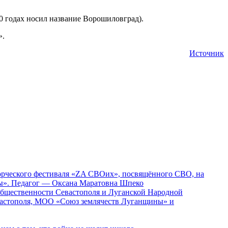
0 годах носил название Ворошиловград).
».
Источник
ворческого фестиваля «ZA СВОих», посвящённого СВО, на
ды». Педагог — Оксана Маратовна Шпеко
 общественности Севастополя и Луганской Народной
вастополя, МОО «Союз землячеств Луганщины» и