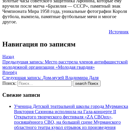
золотые часы советского защитника Афонина, которые ему
вручили после матча «Бразилия — СССР», памятный знак
Чемпионата Мира 1958 года, уникальные фотографии Короля
футбола, вымпела, памятные футбольные мячи и многое
другое.
Источник
Навигация по записям
Назад
Предыдущая запись:
Место расстрела членов антифашистской
молодежной организации «Молодая гвардия»
Вперёд
Следующая запись:
Дом-музей Владимира Даля
Поиск:
search
Поиск
Свежие записи
Ученица Детской театральной школы города Мурманска
Виктория Сазонова исполнила на Гала-концерте II
Открытого творческого фестиваля «ZA СВОих»,
посвящённого СВО, на большой сцене Мурманского
областного театра кукол отрывок из произведения