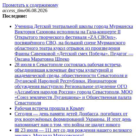
Промотать к содержимому
access_time
06.08.2026
Последние:
Ученица Детской театральной школы города Мурманска
Виктория Сазонова исполнила на Гала-концерте II
Открытого творческого фестиваля «ZA СВОих»,
посвящённого СВО, на большой сцене Мурманского
областного театра кукол отрывок из произведения
Фаины Савенковой «Детский смех Победы». Педагог —
Оксана Маратовна Шпеко
28 июля в Севастополе состоялась рабочая встреча,
объединившая ключевые фигуры культурной и
академической среды, общественности Севастополя и
Луганской Народной Республики. Инициатором
обсуждения выступило Региональное отделение ОГО
«Ассамблея народов России» города Севастополя, МОО
«Союз землячеств Луганщины» и Общественная палата
Севастополя
Рабочая встреча прошла в Крыму
Сегодня — день памяти детей Донбасса, погибших от
рук вооружённых формирований Украины. И этот день
напоминает нам о том, что война не щадит никого
📅 23 июля — 111 лет со дня рождения нашего великого
земляка, Михаила Матусовского!