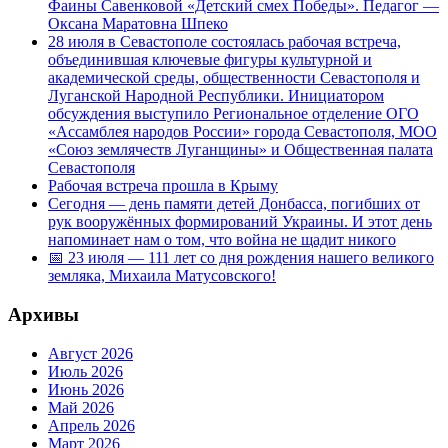
Фаины Савенковой «Детский смех Победы». Педагог —
Оксана Маратовна Шпеко
28 июля в Севастополе состоялась рабочая встреча,
объединившая ключевые фигуры культурной и
академической среды, общественности Севастополя и
Луганской Народной Республики. Инициатором
обсуждения выступило Региональное отделение ОГО
«Ассамблея народов России» города Севастополя, МОО
«Союз землячеств Луганщины» и Общественная палата
Севастополя
Рабочая встреча прошла в Крыму
Сегодня — день памяти детей Донбасса, погибших от
рук вооружённых формирований Украины. И этот день
напоминает нам о том, что война не щадит никого
📅 23 июля — 111 лет со дня рождения нашего великого
земляка, Михаила Матусовского!
Архивы
Август 2026
Июль 2026
Июнь 2026
Май 2026
Апрель 2026
Март 2026