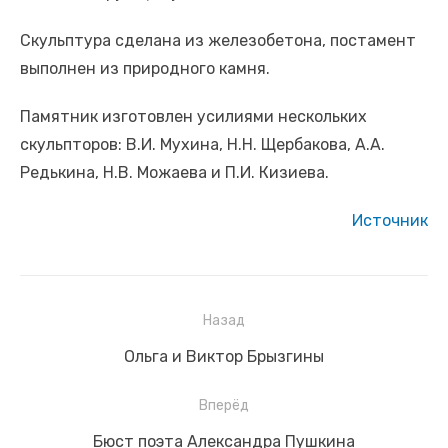
Президент по видеосвязи проводит совещание о
Скульптура сделана из железобетона, постамент
социально-экономическом развитии воссоединенных
выполнен из природного камня.
субъектов России.
Памятник изготовлен усилиями нескольких
скульпторов: В.И. Мухина, Н.Н. Щербакова, А.А.
Редькина, Н.В. Можаева и П.И. Кизиева.
Источник
Назад
Навигация
Предыдущая
Ольга и Виктор Брызгины
по
запись:
записям
Вперёд
Следующая
Бюст поэта Александра Пушкина