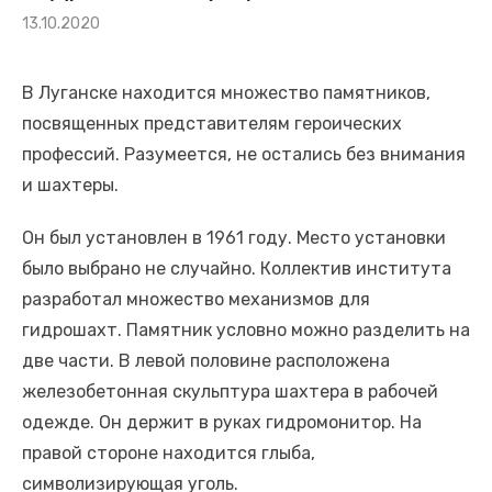
«Союз землячеств Луганщины» и Общественная палата
Опубликовано
13.10.2020
на
Севастополя
Рабочая встреча прошла в Крыму
В Луганске находится множество памятников,
Сегодня — день памяти детей Донбасса, погибших от рук
посвященных представителям героических
вооружённых формирований Украины. И этот день
профессий. Разумеется, не остались без внимания
напоминает нам о том, что война не щадит никого
и шахтеры.
📅 23 июля — 111 лет со дня рождения нашего великого
Он был установлен в 1961 году. Место установки
земляка, Михаила Матусовского!
было выбрано не случайно. Коллектив института
Фаина Савенкова драматург, член Союза писателей ЛНР
разработал множество механизмов для
Студенты ЛГАУ высадили в Крыму почти 40 тыс.
гидрошахт. Памятник условно можно разделить на
саженцев винограда
две части. В левой половине расположена
Подписание договора о сотрудничестве состоялось в
железобетонная скульптура шахтера в рабочей
Ялте
одежде. Он держит в руках гидромонитор. На
🕯 22 июня — День памяти и скорби. Самая трагическая
правой стороне находится глыба,
дата в истории нашей страны и всего человечества
символизирующая уголь.