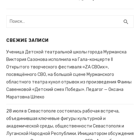
запись:
Поиск:
search
ПОИ
СВЕЖИЕ ЗАПИСИ
Ученица Детской театральной школы города Мурманска
Виктория Сазонова исполнила на Гала-концерте II
Открытого творческого фестиваля «ZA СВОих»,
посвящённого СВО, на большой сцене Мурманского
областного театра кукол отрывок из произведения Фаины
Савенковой «Детский смех Победы». Педагог — Оксана
Маратовна Шпеко
28 июля в Севастополе состоялась рабочая встреча,
объединившая ключевые фигуры культурной и
академической среды, общественности Севастополя и
Луганской Народной Республики. Инициатором обсуждения