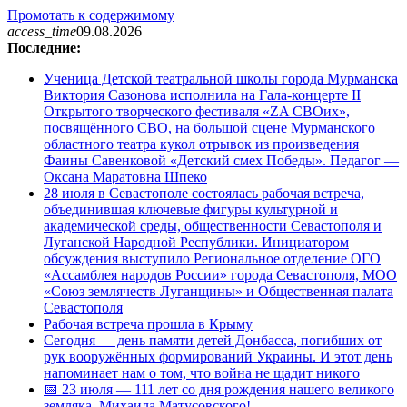
Промотать к содержимому
access_time
09.08.2026
Последние:
Ученица Детской театральной школы города Мурманска
Виктория Сазонова исполнила на Гала-концерте II
Открытого творческого фестиваля «ZA СВОих»,
посвящённого СВО, на большой сцене Мурманского
областного театра кукол отрывок из произведения
Фаины Савенковой «Детский смех Победы». Педагог —
Оксана Маратовна Шпеко
28 июля в Севастополе состоялась рабочая встреча,
объединившая ключевые фигуры культурной и
академической среды, общественности Севастополя и
Луганской Народной Республики. Инициатором
обсуждения выступило Региональное отделение ОГО
«Ассамблея народов России» города Севастополя, МОО
«Союз землячеств Луганщины» и Общественная палата
Севастополя
Рабочая встреча прошла в Крыму
Сегодня — день памяти детей Донбасса, погибших от
рук вооружённых формирований Украины. И этот день
напоминает нам о том, что война не щадит никого
📅 23 июля — 111 лет со дня рождения нашего великого
земляка, Михаила Матусовского!