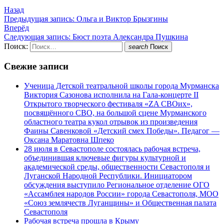
Назад
Предыдущая запись:
Ольга и Виктор Брызгины
Вперёд
Следующая запись:
Бюст поэта Александра Пушкина
Поиск:
search
Поиск
Свежие записи
Ученица Детской театральной школы города Мурманска
Виктория Сазонова исполнила на Гала-концерте II
Открытого творческого фестиваля «ZA СВОих»,
посвящённого СВО, на большой сцене Мурманского
областного театра кукол отрывок из произведения
Фаины Савенковой «Детский смех Победы». Педагог —
Оксана Маратовна Шпеко
28 июля в Севастополе состоялась рабочая встреча,
объединившая ключевые фигуры культурной и
академической среды, общественности Севастополя и
Луганской Народной Республики. Инициатором
обсуждения выступило Региональное отделение ОГО
«Ассамблея народов России» города Севастополя, МОО
«Союз землячеств Луганщины» и Общественная палата
Севастополя
Рабочая встреча прошла в Крыму