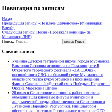
Навигация по записям
Назад
Предыдущая запись:
«Не плачь, девчоночка» (Финляндия)
Вперёд
Следующая запись:
Песня «Проезжала конница» (п.
Металлист, ЛНР)
Поиск:
search
Поиск
Свежие записи
Ученица Детской театральной школы города Мурманска
Виктория Сазонова исполнила на Гала-концерте II
Открытого творческого фестиваля «ZA СВОих»,
посвящённого СВО, на большой сцене Мурманского
областного театра кукол отрывок из произведения
Фаины Савенковой «Детский смех Победы». Педагог —
Оксана Маратовна Шпеко
28 июля в Севастополе состоялась рабочая встреча,
объединившая ключевые фигуры культурной и
академической среды, общественности Севастополя и
Луганской Народной Республики. Инициатором
обсуждения выступило Региональное отделение ОГО