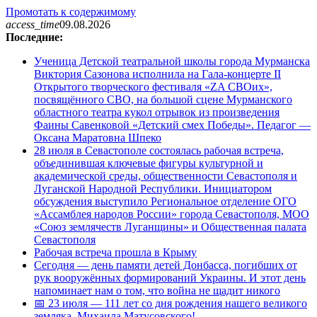
Промотать к содержимому
access_time
09.08.2026
Последние:
Ученица Детской театральной школы города Мурманска
Виктория Сазонова исполнила на Гала-концерте II
Открытого творческого фестиваля «ZA СВОих»,
посвящённого СВО, на большой сцене Мурманского
областного театра кукол отрывок из произведения
Фаины Савенковой «Детский смех Победы». Педагог —
Оксана Маратовна Шпеко
28 июля в Севастополе состоялась рабочая встреча,
объединившая ключевые фигуры культурной и
академической среды, общественности Севастополя и
Луганской Народной Республики. Инициатором
обсуждения выступило Региональное отделение ОГО
«Ассамблея народов России» города Севастополя, МОО
«Союз землячеств Луганщины» и Общественная палата
Севастополя
Рабочая встреча прошла в Крыму
Сегодня — день памяти детей Донбасса, погибших от
рук вооружённых формирований Украины. И этот день
напоминает нам о том, что война не щадит никого
📅 23 июля — 111 лет со дня рождения нашего великого
земляка, Михаила Матусовского!