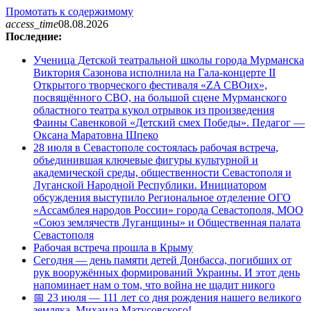
Промотать к содержимому
access_time
08.08.2026
Последние:
Ученица Детской театральной школы города Мурманска
Виктория Сазонова исполнила на Гала-концерте II
Открытого творческого фестиваля «ZA СВОих»,
посвящённого СВО, на большой сцене Мурманского
областного театра кукол отрывок из произведения
Фаины Савенковой «Детский смех Победы». Педагог —
Оксана Маратовна Шпеко
28 июля в Севастополе состоялась рабочая встреча,
объединившая ключевые фигуры культурной и
академической среды, общественности Севастополя и
Луганской Народной Республики. Инициатором
обсуждения выступило Региональное отделение ОГО
«Ассамблея народов России» города Севастополя, МОО
«Союз землячеств Луганщины» и Общественная палата
Севастополя
Рабочая встреча прошла в Крыму
Сегодня — день памяти детей Донбасса, погибших от
рук вооружённых формирований Украины. И этот день
напоминает нам о том, что война не щадит никого
📅 23 июля — 111 лет со дня рождения нашего великого
земляка, Михаила Матусовского!