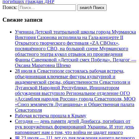
погибших граждан ДНР
Поиск:
search
Поиск
Свежие записи
Ученица Детской театральной школы города Мурманска
Виктория Сазонова исполнила на Гала-концерте II
Открытого творческого фестиваля «ZA СВОих»,
посвящённого СВО, на большой сцене Мурманского
областного театра кукол отрывок из произведения
Фаины Савенковой «Детский смех Победы». Педагог —
Оксана Маратовна Шпеко
28 июля в Севастополе состоялась рабочая встреча,
объединившая ключевые фигуры культурной и
академической среды, общественности Севастополя и
Луганской Народной Республики. Инициатором
обсуждения выступило Региональное отделение ОГО
«Ассамблея народов России» города Севастополя, МОО
«Союз землячеств Луганщины» и Общественная палата
Севастополя
Рабочая встреча прошла в Крыму
Сегодня — день памяти детей Донбасса, погибших от
рук вооружённых формирований Украины. И этот день
напоминает нам о том, что война не щадит никого
📅 23 июля — 111 лет со дня рождения нашего великого