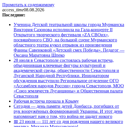
Промотать к содержимому
access_time
08.08.2026
Последние:
Ученица Детской театральной школы города Мурманска
Виктория Сазонова исполнила на Гала-концерте II
Открытого творческого фестиваля «ZA СВОих»,
посвящённого СВО, на большой сцене Мурманского
областного театра кукол отрывок из произведения
Фаины Савенковой «Детский смех Победы». Педагог —
Оксана Маратовна Шпеко
28 июля в Севастополе состоялась рабочая встреча,
объединившая ключевые фигуры культурной и
академической среды, общественности Севастополя и
Луганской Народной Республики. Инициатором
обсуждения выступило Региональное отделение ОГО
«Ассамблея народов России» города Севастополя, МОО
«Союз землячеств Луганщины» и Общественная палата
Севастополя
Рабочая встреча прошла в Крыму
Сегодня — день памяти детей Донбасса, погибших от
рук вооружённых формирований Украины. И этот день
напоминает нам о том, что война не щадит никого
📅 23 июля — 111 лет со дня рождения нашего великого
земляка, Михаила Матусовского!