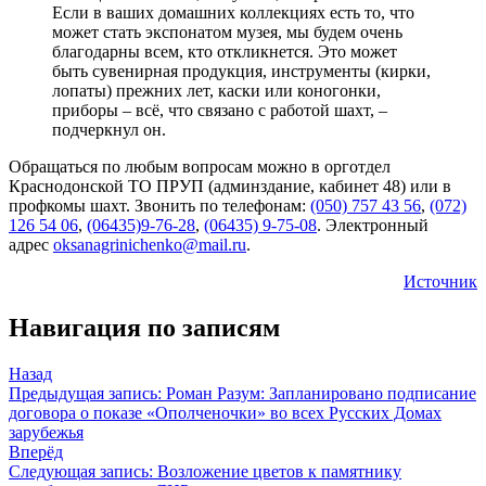
Если в ваших домашних коллекциях есть то, что
может стать экспонатом музея, мы будем очень
благодарны всем, кто откликнется. Это может
быть сувенирная продукция, инструменты (кирки,
лопаты) прежних лет, каски или коногонки,
приборы – всё, что связано с работой шахт, –
подчеркнул он.
Обращаться по любым вопросам можно в орготдел
Краснодонской ТО ПРУП (админздание, кабинет 48) или в
профкомы шахт. Звонить по телефонам:
(050) 757 43 56
,
(072)
126 54 06
,
(06435)9-76-28
,
(06435) 9-75-08
. Электронный
адрес
oksanagrinichenko@mail.ru
.
Источник
Навигация по записям
Назад
Предыдущая запись:
Роман Разум: Запланировано подписание
договора о показе «Ополченочки» во всех Русских Домах
зарубежья
Вперёд
Следующая запись:
Возложение цветов к памятнику