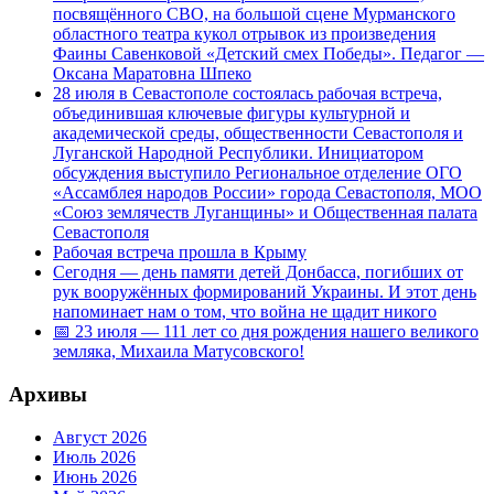
посвящённого СВО, на большой сцене Мурманского
областного театра кукол отрывок из произведения
Фаины Савенковой «Детский смех Победы». Педагог —
Оксана Маратовна Шпеко
28 июля в Севастополе состоялась рабочая встреча,
объединившая ключевые фигуры культурной и
академической среды, общественности Севастополя и
Луганской Народной Республики. Инициатором
обсуждения выступило Региональное отделение ОГО
«Ассамблея народов России» города Севастополя, МОО
«Союз землячеств Луганщины» и Общественная палата
Севастополя
Рабочая встреча прошла в Крыму
Сегодня — день памяти детей Донбасса, погибших от
рук вооружённых формирований Украины. И этот день
напоминает нам о том, что война не щадит никого
📅 23 июля — 111 лет со дня рождения нашего великого
земляка, Михаила Матусовского!
Архивы
Август 2026
Июль 2026
Июнь 2026