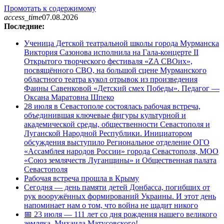
Промотать к содержимому
access_time
07.08.2026
Последние:
Ученица Детской театральной школы города Мурманска
Виктория Сазонова исполнила на Гала-концерте II
Открытого творческого фестиваля «ZA СВОих»,
посвящённого СВО, на большой сцене Мурманского
областного театра кукол отрывок из произведения
Фаины Савенковой «Детский смех Победы». Педагог —
Оксана Маратовна Шпеко
28 июля в Севастополе состоялась рабочая встреча,
объединившая ключевые фигуры культурной и
академической среды, общественности Севастополя и
Луганской Народной Республики. Инициатором
обсуждения выступило Региональное отделение ОГО
«Ассамблея народов России» города Севастополя, МОО
«Союз землячеств Луганщины» и Общественная палата
Севастополя
Рабочая встреча прошла в Крыму
Сегодня — день памяти детей Донбасса, погибших от
рук вооружённых формирований Украины. И этот день
напоминает нам о том, что война не щадит никого
📅 23 июля — 111 лет со дня рождения нашего великого
земляка, Михаила Матусовского!