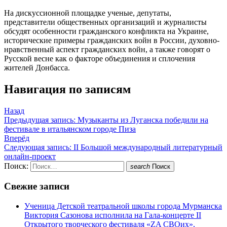
На дискуссионной площадке ученые, депутаты,
представители общественных организаций и журналисты
обсудят особенности гражданского конфликта на Украине,
исторические примеры гражданских войн в России, духовно-
нравственный аспект гражданских войн, а также говорят о
Русской весне как о факторе объединения и сплочения
жителей Донбасса.
Навигация по записям
Назад
Предыдущая запись:
Музыканты из Луганска победили на
фестивале в итальянском городе Пиза
Вперёд
Следующая запись:
II Большой международный литературный
онлайн-проект
Поиск:
search
Поиск
Свежие записи
Ученица Детской театральной школы города Мурманска
Виктория Сазонова исполнила на Гала-концерте II
Открытого творческого фестиваля «ZA СВОих»,