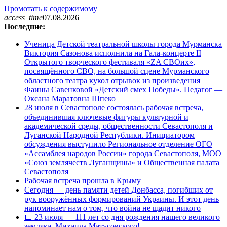
Промотать к содержимому
access_time
07.08.2026
Последние:
Ученица Детской театральной школы города Мурманска
Виктория Сазонова исполнила на Гала-концерте II
Открытого творческого фестиваля «ZA СВОих»,
посвящённого СВО, на большой сцене Мурманского
областного театра кукол отрывок из произведения
Фаины Савенковой «Детский смех Победы». Педагог —
Оксана Маратовна Шпеко
28 июля в Севастополе состоялась рабочая встреча,
объединившая ключевые фигуры культурной и
академической среды, общественности Севастополя и
Луганской Народной Республики. Инициатором
обсуждения выступило Региональное отделение ОГО
«Ассамблея народов России» города Севастополя, МОО
«Союз землячеств Луганщины» и Общественная палата
Севастополя
Рабочая встреча прошла в Крыму
Сегодня — день памяти детей Донбасса, погибших от
рук вооружённых формирований Украины. И этот день
напоминает нам о том, что война не щадит никого
📅 23 июля — 111 лет со дня рождения нашего великого
земляка, Михаила Матусовского!