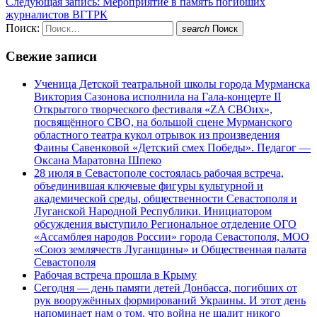
Следующая запись:
Мероприятие в память погибших
журналистов ВГТРК
Поиск:
search
Поиск
Свежие записи
Ученица Детской театральной школы города Мурманска
Виктория Сазонова исполнила на Гала-концерте II
Открытого творческого фестиваля «ZA СВОих»,
посвящённого СВО, на большой сцене Мурманского
областного театра кукол отрывок из произведения
Фаины Савенковой «Детский смех Победы». Педагог —
Оксана Маратовна Шпеко
28 июля в Севастополе состоялась рабочая встреча,
объединившая ключевые фигуры культурной и
академической среды, общественности Севастополя и
Луганской Народной Республики. Инициатором
обсуждения выступило Региональное отделение ОГО
«Ассамблея народов России» города Севастополя, МОО
«Союз землячеств Луганщины» и Общественная палата
Севастополя
Рабочая встреча прошла в Крыму
Сегодня — день памяти детей Донбасса, погибших от
рук вооружённых формирований Украины. И этот день
напоминает нам о том, что война не щадит никого