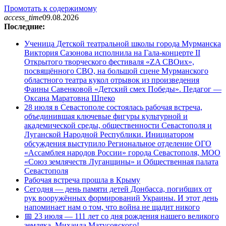
Промотать к содержимому
access_time
09.08.2026
Последние:
Ученица Детской театральной школы города Мурманска
Виктория Сазонова исполнила на Гала-концерте II
Открытого творческого фестиваля «ZA СВОих»,
посвящённого СВО, на большой сцене Мурманского
областного театра кукол отрывок из произведения
Фаины Савенковой «Детский смех Победы». Педагог —
Оксана Маратовна Шпеко
28 июля в Севастополе состоялась рабочая встреча,
объединившая ключевые фигуры культурной и
академической среды, общественности Севастополя и
Луганской Народной Республики. Инициатором
обсуждения выступило Региональное отделение ОГО
«Ассамблея народов России» города Севастополя, МОО
«Союз землячеств Луганщины» и Общественная палата
Севастополя
Рабочая встреча прошла в Крыму
Сегодня — день памяти детей Донбасса, погибших от
рук вооружённых формирований Украины. И этот день
напоминает нам о том, что война не щадит никого
📅 23 июля — 111 лет со дня рождения нашего великого
земляка, Михаила Матусовского!