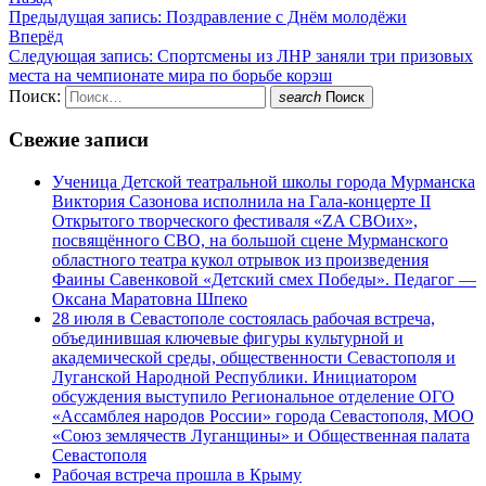
Предыдущая запись:
Поздравление с Днём молодёжи
Вперёд
Следующая запись:
Спортсмены из ЛНР заняли три призовых
места на чемпионате мира по борьбе корэш
Поиск:
search
Поиск
Свежие записи
Ученица Детской театральной школы города Мурманска
Виктория Сазонова исполнила на Гала-концерте II
Открытого творческого фестиваля «ZA СВОих»,
посвящённого СВО, на большой сцене Мурманского
областного театра кукол отрывок из произведения
Фаины Савенковой «Детский смех Победы». Педагог —
Оксана Маратовна Шпеко
28 июля в Севастополе состоялась рабочая встреча,
объединившая ключевые фигуры культурной и
академической среды, общественности Севастополя и
Луганской Народной Республики. Инициатором
обсуждения выступило Региональное отделение ОГО
«Ассамблея народов России» города Севастополя, МОО
«Союз землячеств Луганщины» и Общественная палата
Севастополя
Рабочая встреча прошла в Крыму