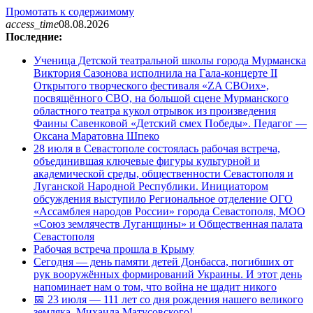
Промотать к содержимому
access_time
08.08.2026
Последние:
Ученица Детской театральной школы города Мурманска
Виктория Сазонова исполнила на Гала-концерте II
Открытого творческого фестиваля «ZA СВОих»,
посвящённого СВО, на большой сцене Мурманского
областного театра кукол отрывок из произведения
Фаины Савенковой «Детский смех Победы». Педагог —
Оксана Маратовна Шпеко
28 июля в Севастополе состоялась рабочая встреча,
объединившая ключевые фигуры культурной и
академической среды, общественности Севастополя и
Луганской Народной Республики. Инициатором
обсуждения выступило Региональное отделение ОГО
«Ассамблея народов России» города Севастополя, МОО
«Союз землячеств Луганщины» и Общественная палата
Севастополя
Рабочая встреча прошла в Крыму
Сегодня — день памяти детей Донбасса, погибших от
рук вооружённых формирований Украины. И этот день
напоминает нам о том, что война не щадит никого
📅 23 июля — 111 лет со дня рождения нашего великого
земляка, Михаила Матусовского!