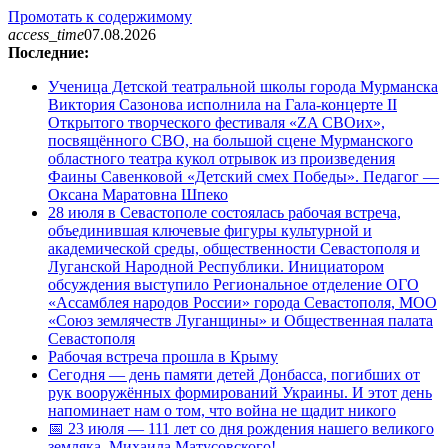
Промотать к содержимому
access_time
07.08.2026
Последние:
Ученица Детской театральной школы города Мурманска
Виктория Сазонова исполнила на Гала-концерте II
Открытого творческого фестиваля «ZA СВОих»,
посвящённого СВО, на большой сцене Мурманского
областного театра кукол отрывок из произведения
Фаины Савенковой «Детский смех Победы». Педагог —
Оксана Маратовна Шпеко
28 июля в Севастополе состоялась рабочая встреча,
объединившая ключевые фигуры культурной и
академической среды, общественности Севастополя и
Луганской Народной Республики. Инициатором
обсуждения выступило Региональное отделение ОГО
«Ассамблея народов России» города Севастополя, МОО
«Союз землячеств Луганщины» и Общественная палата
Севастополя
Рабочая встреча прошла в Крыму
Сегодня — день памяти детей Донбасса, погибших от
рук вооружённых формирований Украины. И этот день
напоминает нам о том, что война не щадит никого
📅 23 июля — 111 лет со дня рождения нашего великого
земляка, Михаила Матусовского!