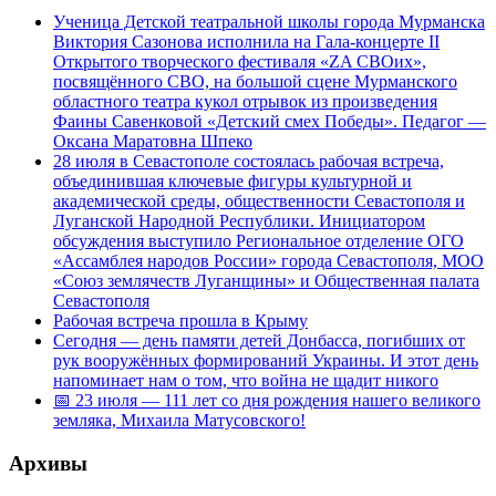
Ученица Детской театральной школы города Мурманска
Виктория Сазонова исполнила на Гала-концерте II
Открытого творческого фестиваля «ZA СВОих»,
посвящённого СВО, на большой сцене Мурманского
областного театра кукол отрывок из произведения
Фаины Савенковой «Детский смех Победы». Педагог —
Оксана Маратовна Шпеко
28 июля в Севастополе состоялась рабочая встреча,
объединившая ключевые фигуры культурной и
академической среды, общественности Севастополя и
Луганской Народной Республики. Инициатором
обсуждения выступило Региональное отделение ОГО
«Ассамблея народов России» города Севастополя, МОО
«Союз землячеств Луганщины» и Общественная палата
Севастополя
Рабочая встреча прошла в Крыму
Сегодня — день памяти детей Донбасса, погибших от
рук вооружённых формирований Украины. И этот день
напоминает нам о том, что война не щадит никого
📅 23 июля — 111 лет со дня рождения нашего великого
земляка, Михаила Матусовского!
Архивы