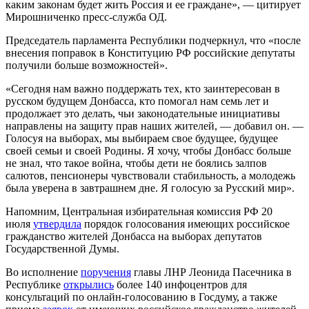
каким законам будет жить Россия и ее граждане», — цитирует
Мирошниченко пресс-служба ОД.
Председатель парламента Республики подчеркнул, что «после
внесения поправ­ок в Конституцию РФ российские депутаты
получили больше возможностей».
«Сегодня нам важно поддержать тех, кто заинтересован в
русском будущем Донбасса, кто помогал нам семь лет и
продолжает это делать, чьи законодательные инициативы
направлены на защиту прав наших жителей, — добавил он. —
Голосуя на выборах, мы выбираем свое будущее, будущее
своей семьи и своей Родины. Я хочу, чтобы Донбасс больше
не знал, что такое война, чтобы дети не боялись залпов
салютов, пенсионеры чувствовали стабильность, а молодежь
была уверена в завтрашнем дне. Я голосую за Русский мир».
Напомним, Центральная избирательная комиссия РФ 20
июля
утвердила
порядок голосования имеющих российское
гражданство жителей Донбасса на выборах депутатов
Государственной Думы.
Во исполнение
поручения
главы ЛНР Леонида Пасечника в
Республике
открылись
более 140 инфоцентров для
консультаций по онлайн-голосованию в Госдуму, а также