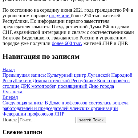
По состоянию на середину июня 2021 года гражданство РФ в
упрощенном порядке
получили
более 250 тыс. жителей
Республики. По информации первого заместителя
председателя комитета Государственной Думы РФ по делам
СНГ, евразийской интеграции и связям с соотечественниками
Виктора Водолацкого, гражданство России в упрощенном
порядке уже получили
более 600 тыс.
жителей ЛНР и ДНР.
Навигация по записям
Назад
Предыдущая запись:
Культурный центр Луганской Народной
Республики в Демократической Республике Конго провёл в
столице ДРК мотопробег, посвященный Дню города
Луганска.
Вперёд
Следующая запись:
В Доме профсоюзов состоялась встреча
работодателей и председателей членских организаций
Федерации профсоюзов ЛНР
Поиск:
search
Поиск
Свежие записи