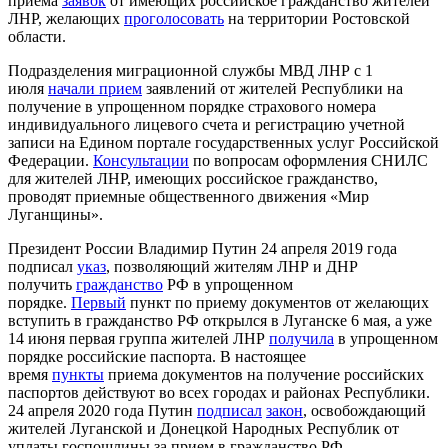
приема
заявок
от имеющих российское гражданство жителей
ЛНР, желающих
проголосовать
на территории Ростовской
области.
Подразделения миграционной службы МВД ЛНР с 1
июля
начали прием
заявлений от жителей Республики на
получение в упрощенном порядке страхового номера
индивидуального лицевого счета и регистрацию учетной
записи на Едином портале государственных услуг Российской
Федерации.
Консультации
по вопросам оформления СНИЛС
для жителей ЛНР, имеющих российское гражданство,
проводят приемные общественного движения «Мир
Луганщины».
Президент России Владимир Путин 24 апреля 2019 года
подписал
указ
, позволяющий жителям ЛНР и ДНР
получить
гражданство
РФ в упрощенном
порядке.
Первый
пункт по приему документов от желающих
вступить в гражданство РФ открылся в Луганске 6 мая, а уже
14 июня первая группа жителей ЛНР
получила
в упрощенном
порядке российские паспорта. В настоящее
время
пункты
приема документов на получение российских
паспортов действуют во всех городах и районах Республики.
24 апреля 2020 года Путин
подписал
закон
, освобождающий
жителей Луганской и Донецкой Народных Республик от
уплаты госпошлины за прием в гражданство РФ.