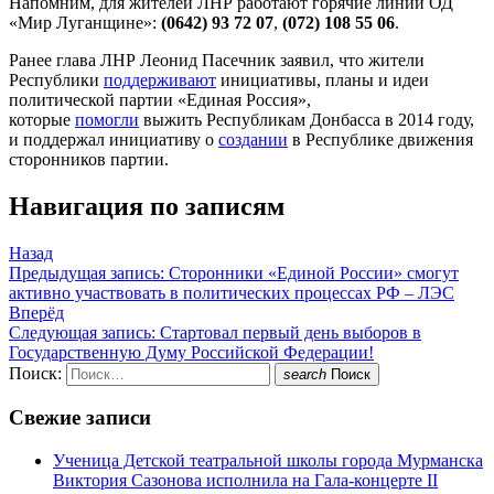
Напомним, для жителей ЛНР работают горячие линии ОД
«Мир Луганщине»:
(0642) 93 72 07
,
(072) 108 55 06
.
Ранее глава ЛНР Леонид Пасечник заявил, что жители
Республики
поддерживают
инициативы, планы и идеи
политической партии «Единая Россия»,
которые
помогли
выжить Республикам Донбасса в 2014 году,
и поддержал инициативу о
создании
в Республике движения
сторонников партии.
Навигация по записям
Назад
Предыдущая запись:
Сторонники «Единой России» смогут
активно участвовать в политических процессах РФ – ЛЭС
Вперёд
Следующая запись:
Стартовал первый день выборов в
Государственную Думу Российской Федерации!
Поиск:
search
Поиск
Свежие записи
Ученица Детской театральной школы города Мурманска
Виктория Сазонова исполнила на Гала-концерте II