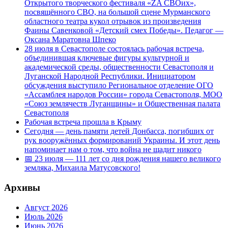
Открытого творческого фестиваля «ZA СВОих»,
посвящённого СВО, на большой сцене Мурманского
областного театра кукол отрывок из произведения
Фаины Савенковой «Детский смех Победы». Педагог —
Оксана Маратовна Шпеко
28 июля в Севастополе состоялась рабочая встреча,
объединившая ключевые фигуры культурной и
академической среды, общественности Севастополя и
Луганской Народной Республики. Инициатором
обсуждения выступило Региональное отделение ОГО
«Ассамблея народов России» города Севастополя, МОО
«Союз землячеств Луганщины» и Общественная палата
Севастополя
Рабочая встреча прошла в Крыму
Сегодня — день памяти детей Донбасса, погибших от
рук вооружённых формирований Украины. И этот день
напоминает нам о том, что война не щадит никого
📅 23 июля — 111 лет со дня рождения нашего великого
земляка, Михаила Матусовского!
Архивы
Август 2026
Июль 2026
Июнь 2026