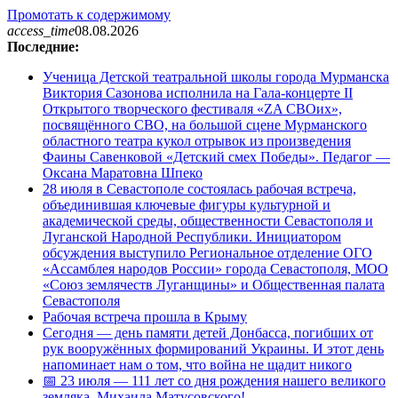
Промотать к содержимому
access_time
08.08.2026
Последние:
Ученица Детской театральной школы города Мурманска
Виктория Сазонова исполнила на Гала-концерте II
Открытого творческого фестиваля «ZA СВОих»,
посвящённого СВО, на большой сцене Мурманского
областного театра кукол отрывок из произведения
Фаины Савенковой «Детский смех Победы». Педагог —
Оксана Маратовна Шпеко
28 июля в Севастополе состоялась рабочая встреча,
объединившая ключевые фигуры культурной и
академической среды, общественности Севастополя и
Луганской Народной Республики. Инициатором
обсуждения выступило Региональное отделение ОГО
«Ассамблея народов России» города Севастополя, МОО
«Союз землячеств Луганщины» и Общественная палата
Севастополя
Рабочая встреча прошла в Крыму
Сегодня — день памяти детей Донбасса, погибших от
рук вооружённых формирований Украины. И этот день
напоминает нам о том, что война не щадит никого
📅 23 июля — 111 лет со дня рождения нашего великого
земляка, Михаила Матусовского!