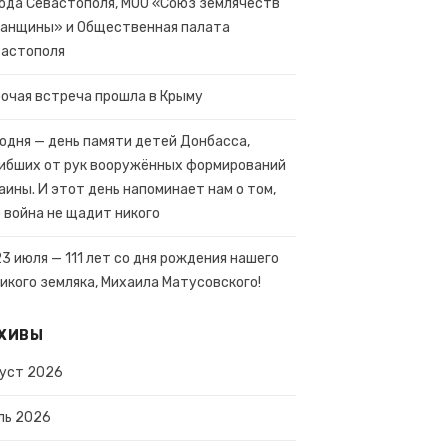
ода Севастополя, МОО «Союз землячеств
анщины» и Общественная палата
вастополя
очая встреча прошла в Крыму
одня — день памяти детей Донбасса,
ибших от рук вооружённых формирований
аины. И этот день напоминает нам о том,
 война не щадит никого
23 июля — 111 лет со дня рождения нашего
икого земляка, Михаила Матусовского!
ХИВЫ
уст 2026
ль 2026