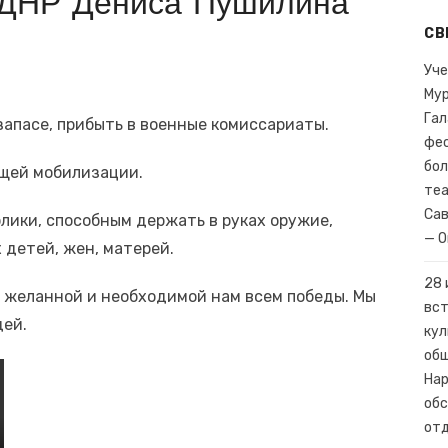
ДНР Дениса Пушилина
я трагическая дата в истории нашей страны и всего человечества
СВ
щание о социально-экономическом развитии воссоединенных суб
Уче
Мур
Гал
апасе, прибыть в военные комиссариаты.
фес
бол
бщей мобилизации.
теа
Сав
лики, способным держать в руках оружие,
— О
х детей, жен, матерей.
28 
желанной и необходимой нам всем победы. Мы
вст
дей.
кул
общ
Нар
обс
отд