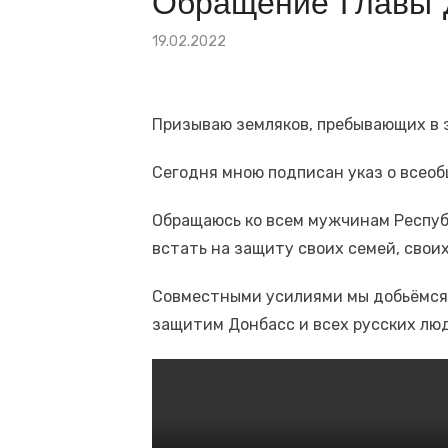
Обращение Главы 
🕯 22 июня — День памяти и скорби. Сама
Опубликовано
19.02.2022
Президент по видеосвязи проводит сове
на
Призываю земляков, пребывающих в з
Сегодня мною подписан указ о всео
Обращаюсь ко всем мужчинам Респуб
встать на защиту своих семей, свои
Совместными усилиями мы добьёмся 
защитим Донбасс и всех русских лю