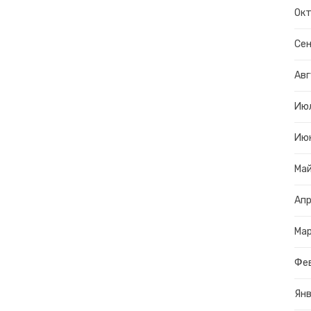
Окт
Сен
Авг
Ию
Ию
Ма
Апр
Ма
Фе
Янв