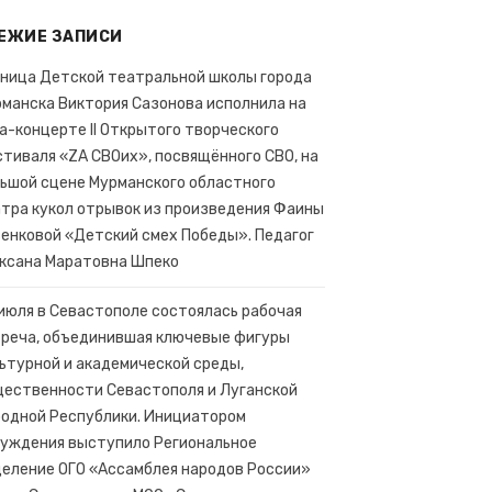
ЕЖИЕ ЗАПИСИ
ъектов России.
ница Детской театральной школы города
манска Виктория Сазонова исполнила на
а-концерте II Открытого творческого
тиваля «ZA СВОих», посвящённого СВО, на
ьшой сцене Мурманского областного
тра кукол отрывок из произведения Фаины
енковой «Детский смех Победы». Педагог
ксана Маратовна Шпеко
июля в Севастополе состоялась рабочая
реча, объединившая ключевые фигуры
ьтурной и академической среды,
ественности Севастополя и Луганской
одной Республики. Инициатором
уждения выступило Региональное
еление ОГО «Ассамблея народов России»