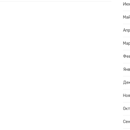
Ию
Ма
Апр
Ма
Фе
Янв
Дек
Ноя
Окт
Сен