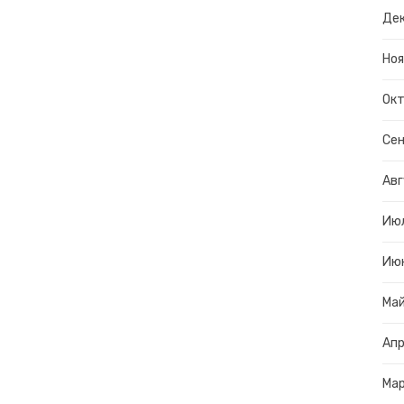
Дек
Ноя
Окт
Сен
Авг
Ию
Ию
Ма
Апр
Ма