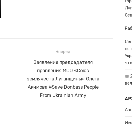
гор
Луг
Се
Раб
Сег
пог
Вперёд
Укр
Следующая
Заявление председателя
что
и
запись:
правления МОО «Союз
📅 
землячеств Луганщины» Олега
вел
Акимова #Save Donbass People
From Ukrainian Army
АР
Авг
Ию