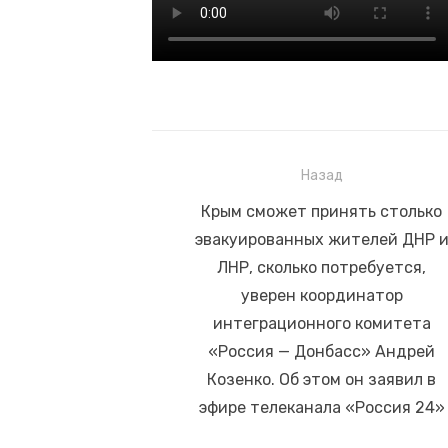
Назад
Навигация
Предыдущая
Крым сможет принять столько
по
запись:
эвакуированных жителей ДНР 
записям
ЛНР, сколько потребуется,
уверен координатор
интеграционного комитета
«Россия — Донбасс» Андрей
Козенко. Об этом он заявил в
эфире телеканала «Россия 24»