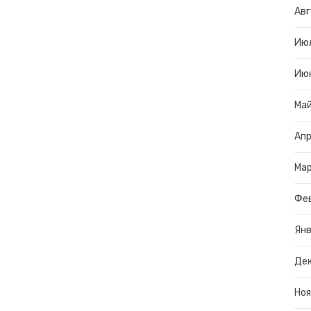
Авг
Ию
Ию
Ма
Апр
Ма
Фе
Янв
Дек
Ноя