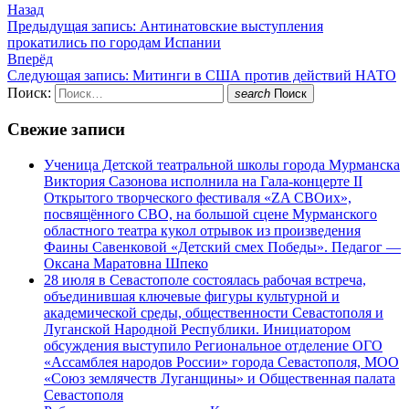
Назад
Предыдущая запись:
Антинатовские выступления
прокатились по городам Испании
Вперёд
Следующая запись:
Митинги в США против действий НАТО
Поиск:
search
Поиск
Свежие записи
Ученица Детской театральной школы города Мурманска
Виктория Сазонова исполнила на Гала-концерте II
Открытого творческого фестиваля «ZA СВОих»,
посвящённого СВО, на большой сцене Мурманского
областного театра кукол отрывок из произведения
Фаины Савенковой «Детский смех Победы». Педагог —
Оксана Маратовна Шпеко
28 июля в Севастополе состоялась рабочая встреча,
объединившая ключевые фигуры культурной и
академической среды, общественности Севастополя и
Луганской Народной Республики. Инициатором
обсуждения выступило Региональное отделение ОГО
«Ассамблея народов России» города Севастополя, МОО
«Союз землячеств Луганщины» и Общественная палата
Севастополя