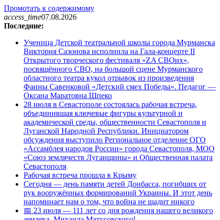
Промотать к содержимому
access_time
07.08.2026
Последние:
Ученица Детской театральной школы города Мурманска
Виктория Сазонова исполнила на Гала-концерте II
Открытого творческого фестиваля «ZA СВОих»,
посвящённого СВО, на большой сцене Мурманского
областного театра кукол отрывок из произведения
Фаины Савенковой «Детский смех Победы». Педагог —
Оксана Маратовна Шпеко
28 июля в Севастополе состоялась рабочая встреча,
объединившая ключевые фигуры культурной и
академической среды, общественности Севастополя и
Луганской Народной Республики. Инициатором
обсуждения выступило Региональное отделение ОГО
«Ассамблея народов России» города Севастополя, МОО
«Союз землячеств Луганщины» и Общественная палата
Севастополя
Рабочая встреча прошла в Крыму
Сегодня — день памяти детей Донбасса, погибших от
рук вооружённых формирований Украины. И этот день
напоминает нам о том, что война не щадит никого
📅 23 июля — 111 лет со дня рождения нашего великого
земляка, Михаила Матусовского!