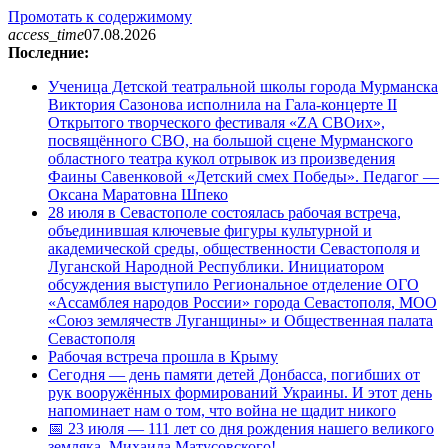
Промотать к содержимому
access_time
07.08.2026
Последние:
Ученица Детской театральной школы города Мурманска
Виктория Сазонова исполнила на Гала-концерте II
Открытого творческого фестиваля «ZA СВОих»,
посвящённого СВО, на большой сцене Мурманского
областного театра кукол отрывок из произведения
Фаины Савенковой «Детский смех Победы». Педагог —
Оксана Маратовна Шпеко
28 июля в Севастополе состоялась рабочая встреча,
объединившая ключевые фигуры культурной и
академической среды, общественности Севастополя и
Луганской Народной Республики. Инициатором
обсуждения выступило Региональное отделение ОГО
«Ассамблея народов России» города Севастополя, МОО
«Союз землячеств Луганщины» и Общественная палата
Севастополя
Рабочая встреча прошла в Крыму
Сегодня — день памяти детей Донбасса, погибших от
рук вооружённых формирований Украины. И этот день
напоминает нам о том, что война не щадит никого
📅 23 июля — 111 лет со дня рождения нашего великого
земляка, Михаила Матусовского!