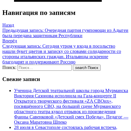
Навигация по записям
Назад
Предыдущая запись:
Очередная партия гумпомощи из Адыгеи
была передана защитникам Республики
Вперёд
Следующая запись:
Сегодня утром у входа в посольство
нашли букет цветов и записку со словами солидарности со
стороны итальянских граждан. Итальянцы искренне
благодарят и поддерживают Россию
Поиск:
search
Поиск
Свежие записи
Ученица Детской театральной школы города Мурманска
Виктория Сазонова исполнила на Гала-концерте II
Открытого творческого фестиваля «ZA СВОих»,
посвящённого СВО, на большой сцене Мурманского
областного театра кукол отрывок из произведения
Фаины Савенковой «Детский смех Победы». Педагог —
Оксана Маратовна Шпеко
28 июля в Севастополе состоялась рабочая встреча,