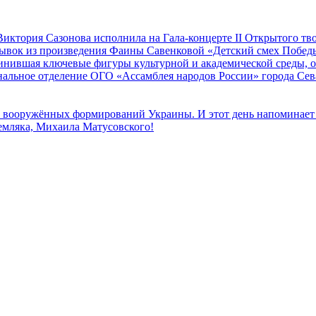
иктория Сазонова исполнила на Гала-концерте II Открытого т
трывок из произведения Фаины Савенковой «Детский смех Побе
единившая ключевые фигуры культурной и академической среды,
альное отделение ОГО «Ассамблея народов России» города Се
к вооружённых формирований Украины. И этот день напоминает н
земляка, Михаила Матусовского!