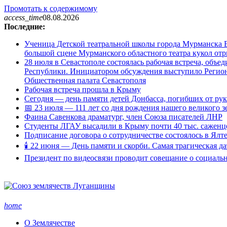
Промотать к содержимому
access_time
08.08.2026
Последние:
Ученица Детской театральной школы города Мурманска В
большой сцене Мурманского областного театра кукол о
28 июля в Севастополе состоялась рабочая встреча, объ
Республики. Инициатором обсуждения выступило Регион
Общественная палата Севастополя
Рабочая встреча прошла в Крыму
Сегодня — день памяти детей Донбасса, погибших от ру
📅 23 июля — 111 лет со дня рождения нашего великого 
Фаина Савенкова драматург, член Союза писателей ЛНР
Студенты ЛГАУ высадили в Крыму почти 40 тыс. саженц
Подписание договора о сотрудничестве состоялось в Ялт
🕯 22 июня — День памяти и скорби. Самая трагическая д
Президент по видеосвязи проводит совещание о социаль
home
О Землячестве