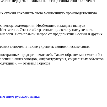
Сейчас перед экономикой нашего региона стоит ключевая
лик сумели сохранить свою мощнейшую производственную
мах импортозамещения. Необходимо наладить выпуск
Казахстане. Это не абстрактные проекты: у нас уже есть
аналоги. Есть прямой запрос от предприятий России и других
ских цепочек, а также укрепить экономические связи.
 иностранных предпринимателей. Таким образом мы смогли бы
овлении наших заводов, инфраструктуры, социальных объектов,
родукции», — отметил Горохов.
ым днем русского языка