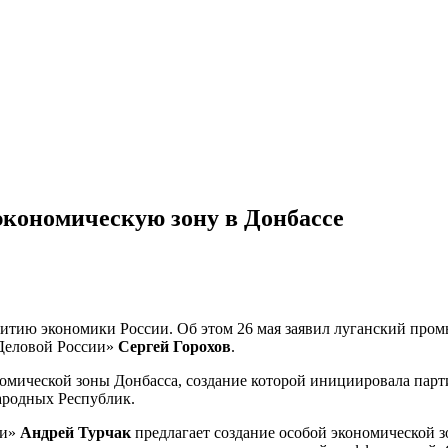
экономическую зону в Донбассе
витию экономики России. Об этом 26 мая заявил луганский про
«Деловой России»
Сергей Горохов
.
омической зоны Донбасса, создание которой инициировала парт
ародных Республик.
ии»
Андрей Турчак
предлагает создание особой экономической 