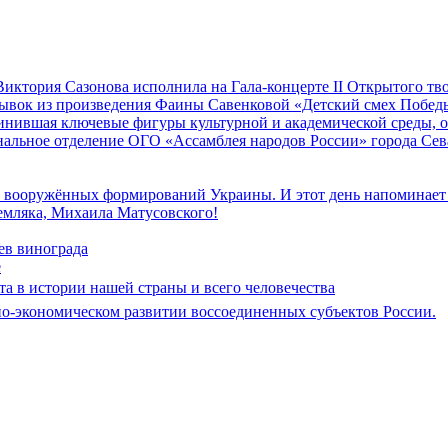
иктория Сазонова исполнила на Гала-концерте II Открытого т
трывок из произведения Фаины Савенковой «Детский смех Побе
единившая ключевые фигуры культурной и академической среды,
альное отделение ОГО «Ассамблея народов России» города Се
к вооружённых формирований Украины. И этот день напоминает н
земляка, Михаила Матусовского!
ев винограда
е
ата в истории нашей страны и всего человечества
но-экономическом развитии воссоединенных субъектов России.