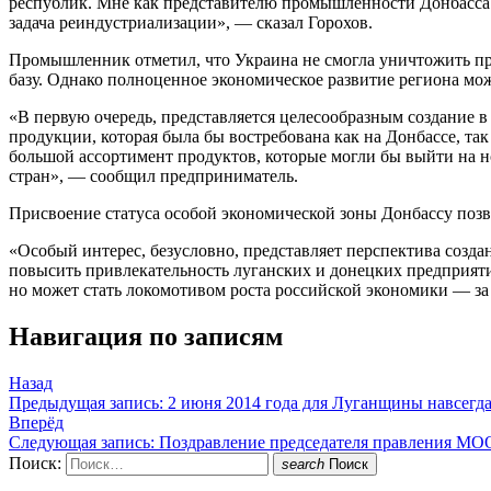
республик. Мне как представителю промышленности Донбасса 
задача реиндустриализации», — сказал Горохов.
Промышленник отметил, что Украина не смогла уничтожить 
базу. Однако полноценное экономическое развитие региона може
«В первую очередь, представляется целесообразным создание 
продукции, которая была бы востребована как на Донбассе, так
большой ассортимент продуктов, которые могли бы выйти на н
стран», — сообщил предприниматель.
Присвоение статуса особой экономической зоны Донбассу позв
«Особый интерес, безусловно, представляет перспектива соз
повысить привлекательность луганских и донецких предприяти
но может стать локомотивом роста российской экономики — з
Навигация по записям
Назад
Предыдущая запись:
2 июня 2014 года для Луганщины навсегда
Вперёд
Следующая запись:
Поздравление председателя правления МО
Поиск:
search
Поиск