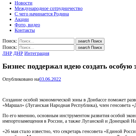
Новости
Международное сотрудничество
С чего начинается Родина
Акции
Фото, видео
Контакты
Поиск:
search
Поиск
Поиск:
search
Поиск
ЛНР
ДНР
Интеграция
Бизнес поддержал идею создать особую 
Опубликовано на
03.06.2022
Cоздание особой экономической зоны в Донбассе поможет раз
«Маршал» (Луганская Народная Республика), член генсовета 
По его мнению, основным инструментом развития особой экон
импортозамещения в России, а также Луганской и Донецкой Н
«26 мая стало известно, что секретарь генсовета «Единой Росс