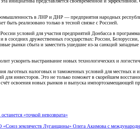
эта инициатива представляется своевременной и эффективной. 
промышленность в ЛНР и ДНР — предприятия народных респуб
т быть реализовано только в тесной связке с Россией.
в России условий для участия предприятий Донбасса в програм
 и в соседних дружественных государствах: России, Белоруссии, 
овые рынки сбыта и заместить ушедшие из-за санкций западные 
олит ускорить выстраивание новых технологических и логистиче
дания льготных налоговых и таможенных условий для местных и
й для инвесторов. Это не только поможет в скорейшем восстан
а счёт освоения новых рынков и выпуска импортозамещающей п
 останется «точкой невозврата»
О «Союз землячеств Луганщины» Олега Акимова с международн