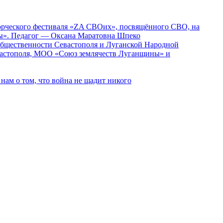
ворческого фестиваля «ZA СВОих», посвящённого СВО, на
ды». Педагог — Оксана Маратовна Шпеко
 общественности Севастополя и Луганской Народной
вастополя, МОО «Союз землячеств Луганщины» и
ам о том, что война не щадит никого