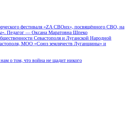
ворческого фестиваля «ZA СВОих», посвящённого СВО, на
ды». Педагог — Оксана Маратовна Шпеко
 общественности Севастополя и Луганской Народной
вастополя, МОО «Союз землячеств Луганщины» и
ам о том, что война не щадит никого