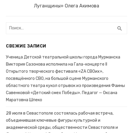
запись:
Луганщины» Олега Акимова
Поиск:
search
ПОИ
СВЕЖИЕ ЗАПИСИ
Ученица Детской театральной школы города Мурманска
Виктория Сазонова исполнила на Гала-концерте II
Открытого творческого фестиваля «ZA СВОих»,
посвящённого СВО, на большой сцене Мурманского
областного театра кукол отрывок из произведения Фаины
Савенковой «Детский смех Победы». Педагог — Оксана
Маратовна Шпеко
28 июля в Севастополе состоялась рабочая встреча,
объединившая ключевые фигуры культурной и
академической среды, общественности Севастополя и