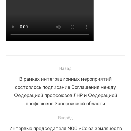
Назад
Навигация
Предыдущая
В рамках интеграционных мероприятий
по
запись:
состоялось подписание Соглашения между
записям
Федерацией профсоюзов ЛНР и Федерацией
профсоюзов Запорожской области
Вперёд
Следующая
Интервью председателя МОО «Союз землячеств