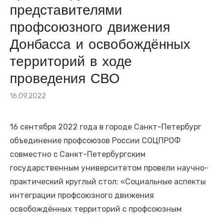
представителями
«Союз землячеств Луганщины» и Общественная палата
Севастополя
профсоюзного движения
Рабочая встреча прошла в Крыму
Донбасса и освобождённых
Сегодня — день памяти детей Донбасса, погибших от рук
территорий в ходе
вооружённых формирований Украины. И этот день
проведения СВО
напоминает нам о том, что война не щадит никого
📅 23 июля — 111 лет со дня рождения нашего великого
Опубликовано
16.09.2022
на
земляка, Михаила Матусовского!
Фаина Савенкова драматург, член Союза писателей ЛНР
16 сентября 2022 года в городе Санкт-Петербург
Студенты ЛГАУ высадили в Крыму почти 40 тыс.
объединение профсоюзов России СОЦПРОФ
саженцев винограда
совместно с Санкт-Петербургским
государственным университетом провели научно-
Подписание договора о сотрудничестве состоялось в
практический круглый стол: «Социальные аспекты
Ялте
интеграции профсоюзного движения
🕯 22 июня — День памяти и скорби. Самая трагическая
освобождённых территорий с профсоюзным
дата в истории нашей страны и всего человечества