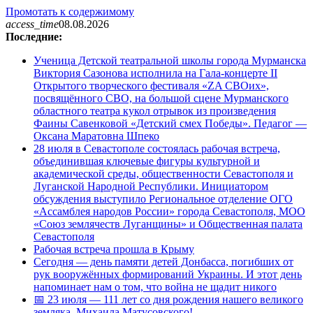
Промотать к содержимому
access_time
08.08.2026
Последние:
Ученица Детской театральной школы города Мурманска
Виктория Сазонова исполнила на Гала-концерте II
Открытого творческого фестиваля «ZA СВОих»,
посвящённого СВО, на большой сцене Мурманского
областного театра кукол отрывок из произведения
Фаины Савенковой «Детский смех Победы». Педагог —
Оксана Маратовна Шпеко
28 июля в Севастополе состоялась рабочая встреча,
объединившая ключевые фигуры культурной и
академической среды, общественности Севастополя и
Луганской Народной Республики. Инициатором
обсуждения выступило Региональное отделение ОГО
«Ассамблея народов России» города Севастополя, МОО
«Союз землячеств Луганщины» и Общественная палата
Севастополя
Рабочая встреча прошла в Крыму
Сегодня — день памяти детей Донбасса, погибших от
рук вооружённых формирований Украины. И этот день
напоминает нам о том, что война не щадит никого
📅 23 июля — 111 лет со дня рождения нашего великого
земляка, Михаила Матусовского!