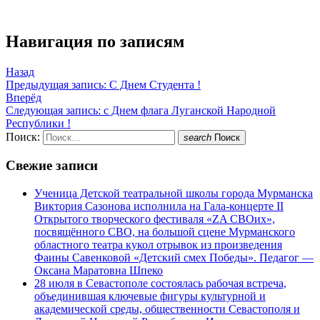
Навигация по записям
Назад
Предыдущая запись:
С Днем Студента !
Вперёд
Следующая запись:
с Днем флага Луганской Народной
Республики !
Поиск:
search
Поиск
Свежие записи
Ученица Детской театральной школы города Мурманска
Виктория Сазонова исполнила на Гала-концерте II
Открытого творческого фестиваля «ZA СВОих»,
посвящённого СВО, на большой сцене Мурманского
областного театра кукол отрывок из произведения
Фаины Савенковой «Детский смех Победы». Педагог —
Оксана Маратовна Шпеко
28 июля в Севастополе состоялась рабочая встреча,
объединившая ключевые фигуры культурной и
академической среды, общественности Севастополя и