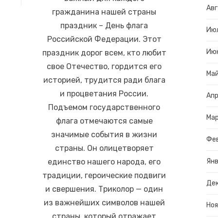
Авг
гражданина нашей страны
праздник – День флага
Ию
Российской Федерации. Этот
Ию
праздник дорог всем, кто любит
свое Отечество, гордится его
Ма
историей, трудится ради блага
и процветания России.
Апр
Подъемом государственного
Ма
флага отмечаются самые
значимые события в жизни
Фе
страны. Он олицетворяет
единство нашего народа, его
Янв
традиции, героические подвиги
Дек
и свершения. Триколор — один
из важнейших символов нашей
Ноя
страны, который отражает