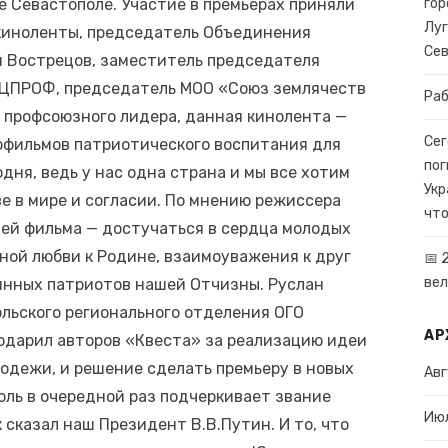
е Севастополе. Участие в премьерах приняли
гор
Луг
киноленты, председатель Объединения
Се
 Вострецов, заместитель председателя
ЦПРОФ, председатель МОО «Союз землячеств
Раб
 профсоюзного лидера, данная кинолента —
Сег
нофильмов патриотического воспитания для
пог
дня, ведь у нас одна страна и мы все хотим
Укр
е в мире и согласии. По мнению режиссера
что
лей фильма — достучаться в сердца молодых
ной любви к Родине, взаимоуважения к друг
📅 
вел
инных патриотов нашей Отчизны. Руслан
льского регионального отделения ОГО
АР
одарил авторов «Квеста» за реализацию идеи
одежи, и решение сделать премьеру в новых
Авг
поль в очередной раз подчеркивает звание
Ию
 сказал наш Президент В.В.Путин. И то, что