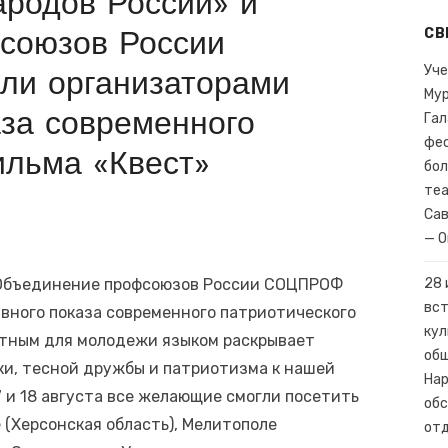
родов России» и
я трагическая дата в истории нашей страны и всего человечества
союзов России
СВ
щание о социально-экономическом развитии воссоединенных суб
Уче
и организаторами
Мур
аза современного
Гал
фес
ильма «Квест»
бол
теа
Сав
— О
 Объединение профсоюзов России СОЦПРОФ
28 
вст
вного показа современного патриотического
кул
ятным для молодежи языком раскрывает
общ
и, тесной дружбы и патриотизма к нашей
Нар
7 и 18 августа все желающие смогли посетить
обс
 (Херсонская область), Мелитополе
отд