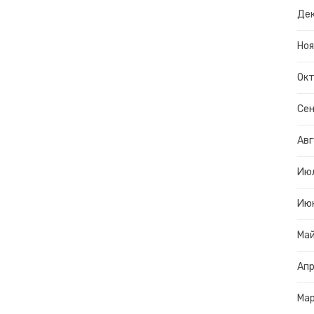
Дек
Ноя
Окт
Сен
Авг
Ию
Ию
Ма
Апр
Ма