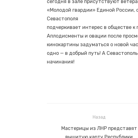
сегодня в зале присутствуют ветер
«Молодой гвардии» Единой России, 
Севастополя
подчеркивает интерес в обществе к
Аплодисменты и овации после просмо
кинокартины задуматься о новой час
одно — в добрый путь! А Севастопол
начинания!
Назад
Навигация
Предыдущая
Мастерицы из ЛНР представят
по
запись:
вышитую карту Республики