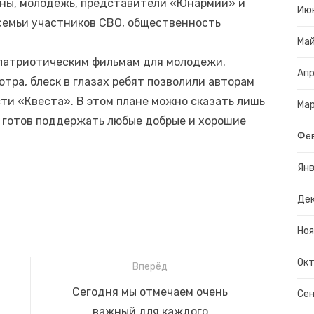
аны, молодежь, представители «Юнармии» и
Ию
семьи участников СВО, общественность
Ма
 патриотическим фильмам для молодежи.
Апр
тра, блеск в глазах ребят позволили авторам
ти «Квеста». В этом плане можно сказать лишь
Ма
ь готов поддержать любые добрые и хорошие
Фе
Янв
Дек
Ноя
Окт
Вперёд
Следующая
Сегодня мы отмечаем очень
Сен
запись:
важный для каждого