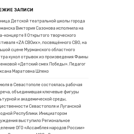
ЕЖИЕ ЗАПИСИ
ъектов России.
ница Детской театральной школы города
манска Виктория Сазонова исполнила на
а-концерте II Открытого творческого
тиваля «ZA СВОих», посвящённого СВО, на
ьшой сцене Мурманского областного
тра кукол отрывок из произведения Фаины
енковой «Детский смех Победы». Педагог
ксана Маратовна Шпеко
июля в Севастополе состоялась рабочая
реча, объединившая ключевые фигуры
ьтурной и академической среды,
ественности Севастополя и Луганской
одной Республики. Инициатором
уждения выступило Региональное
еление ОГО «Ассамблея народов России»