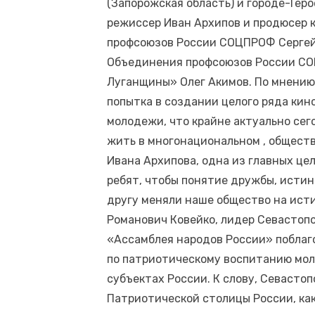
(Запорожская область) и городе-Геро
режиссер Иван Архипов и продюсер 
профсоюзов России СОЦПРОФ Сергей
Объединения профсоюзов России СО
Луганщины» Олег Акимов. По мнению
попытка в создании целого ряда ки
молодежи, что крайне актуально сего
жить в многонациональном , обществ
Ивана Архипова, одна из главных це
ребят, чтобы понятие дружбы, истин
другу меняли наше общество на ист
Романович Ковейко, лидер Севастопо
«Ассамблея народов России» поблаг
по патриотическому воспитанию мол
субъектах России. К слову, Севасто
Патриотической столицы России, как