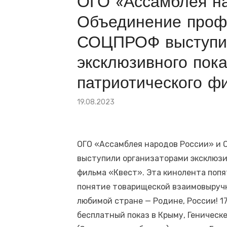
ОГО «Ассамблея на
🕯 22 июня — День памяти и скорби. Сама
Объединение проф
Президент по видеосвязи проводит сове
СОЦПРОФ выступил
эксклюзивного пок
патриотического ф
Опубликовано
19.08.2023
на
ОГО «Ассамблея народов России» и
выступили организаторами эксклюзи
фильма «Квест». Эта кинолента поп
понятие товарищеской взаимовыручк
любимой стране — Родине, России! 1
бесплатный показ в Крыму, Геническе