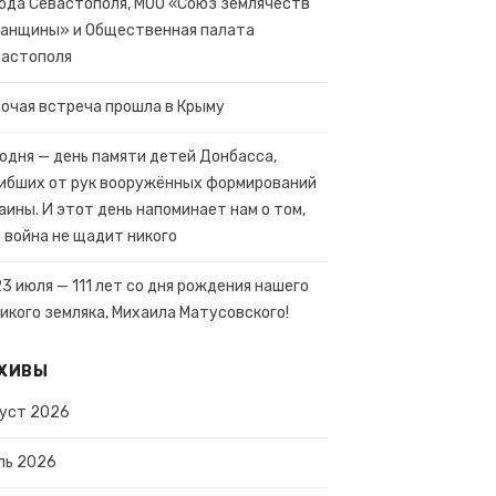
ода Севастополя, МОО «Союз землячеств
анщины» и Общественная палата
вастополя
очая встреча прошла в Крыму
одня — день памяти детей Донбасса,
ибших от рук вооружённых формирований
аины. И этот день напоминает нам о том,
 война не щадит никого
23 июля — 111 лет со дня рождения нашего
икого земляка, Михаила Матусовского!
ХИВЫ
уст 2026
ль 2026