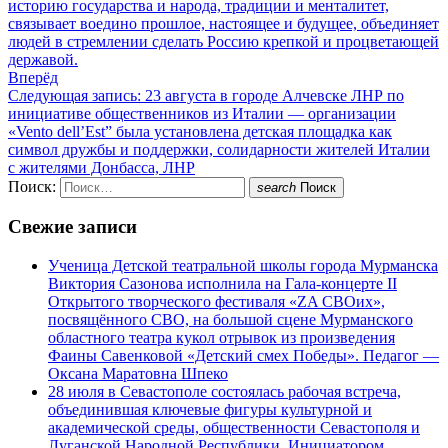
историю государства и народа, традиции и менталитет,
связывает воедино прошлое, настоящее и будущее, объединяет
людей в стремлении сделать Россию крепкой и процветающей
державой.
Вперёд
Следующая запись:
23 августа в городе Алчевске ЛНР по
инициативе общественников из Италии — организации
«Vento dell’Est” была установлена детская площадка как
символ дружбы и поддержки, солидарности жителей Италии
с жителями Донбасса, ЛНР
Поиск:
search
Поиск
Свежие записи
Ученица Детской театральной школы города Мурманска
Виктория Сазонова исполнила на Гала-концерте II
Открытого творческого фестиваля «ZA СВОих»,
посвящённого СВО, на большой сцене Мурманского
областного театра кукол отрывок из произведения
Фаины Савенковой «Детский смех Победы». Педагог —
Оксана Маратовна Шпеко
28 июля в Севастополе состоялась рабочая встреча,
объединившая ключевые фигуры культурной и
академической среды, общественности Севастополя и
Луганской Народной Республики. Инициатором