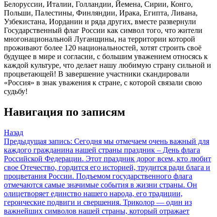
Белоруссии, Италии, Голландии, Йемена, Сирии, Конго,
Польши, Палестины, Финляндии, Ирака, Египта, Ливана,
Узбекистана, Иордании и ряда других, вместе развернули
Государственный флаг России как символ того, что жители
многонациональной Луганщины, на территории которой
проживают более 120 национальностей, хотят строить своё
будущее в мире и согласии, с большим уважением относясь к
каждой культуре, что делает нашу любимую страну сильной и
процветающей! В завершение участники скандировали
«Россия» в знак уважения к стране, с которой связали свою
судьбу!
Навигация по записям
Назад
Предыдущая запись:
Сегодня мы отмечаем очень важный для
каждого гражданина нашей страны праздник – День флага
Российской Федерации. Этот праздник дорог всем, кто любит
свое Отечество, гордится его историей, трудится ради блага и
процветания России. Подъемом государственного флага
отмечаются самые значимые события в жизни страны. Он
олицетворяет единство нашего народа, его традиции,
героические подвиги и свершения. Триколор — один из
важнейших символов нашей страны, который отражает