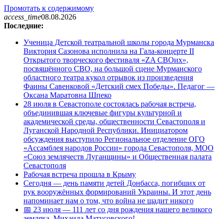
Промотать к содержимому
access_time
08.08.2026
Последние:
Ученица Детской театральной школы города Мурманска
Виктория Сазонова исполнила на Гала-концерте II
Открытого творческого фестиваля «ZA СВОих»,
посвящённого СВО, на большой сцене Мурманского
областного театра кукол отрывок из произведения
Фаины Савенковой «Детский смех Победы». Педагог —
Оксана Маратовна Шпеко
28 июля в Севастополе состоялась рабочая встреча,
объединившая ключевые фигуры культурной и
академической среды, общественности Севастополя и
Луганской Народной Республики. Инициатором
обсуждения выступило Региональное отделение ОГО
«Ассамблея народов России» города Севастополя, МОО
«Союз землячеств Луганщины» и Общественная палата
Севастополя
Рабочая встреча прошла в Крыму
Сегодня — день памяти детей Донбасса, погибших от
рук вооружённых формирований Украины. И этот день
напоминает нам о том, что война не щадит никого
📅 23 июля — 111 лет со дня рождения нашего великого
земляка, Михаила Матусовского!