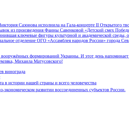
иктория Сазонова исполнила на Гала-концерте II Открытого т
трывок из произведения Фаины Савенковой «Детский смех Побе
единившая ключевые фигуры культурной и академической среды,
альное отделение ОГО «Ассамблея народов России» города Се
к вооружённых формирований Украины. И этот день напоминает н
земляка, Михаила Матусовского!
ев винограда
е
ата в истории нашей страны и всего человечества
но-экономическом развитии воссоединенных субъектов России.