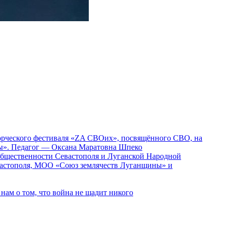
ворческого фестиваля «ZA СВОих», посвящённого СВО, на
ды». Педагог — Оксана Маратовна Шпеко
 общественности Севастополя и Луганской Народной
вастополя, МОО «Союз землячеств Луганщины» и
ам о том, что война не щадит никого