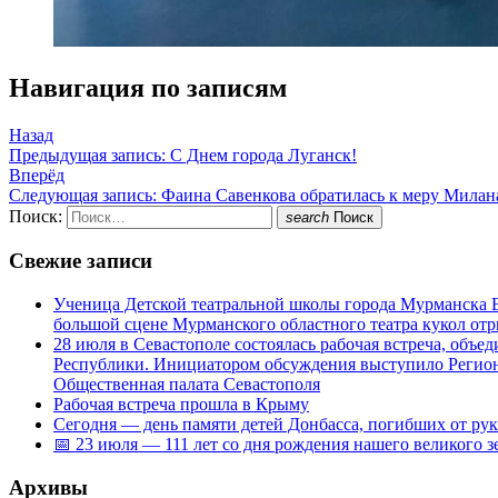
Навигация по записям
Назад
Предыдущая запись:
С Днем города Луганск!
Вперёд
Следующая запись:
Фаина Савенкова обратилась к меру Милан
Поиск:
search
Поиск
Свежие записи
Ученица Детской театральной школы города Мурманска В
большой сцене Мурманского областного театра кукол о
28 июля в Севастополе состоялась рабочая встреча, объ
Республики. Инициатором обсуждения выступило Регион
Общественная палата Севастополя
Рабочая встреча прошла в Крыму
Сегодня — день памяти детей Донбасса, погибших от ру
📅 23 июля — 111 лет со дня рождения нашего великого 
Архивы