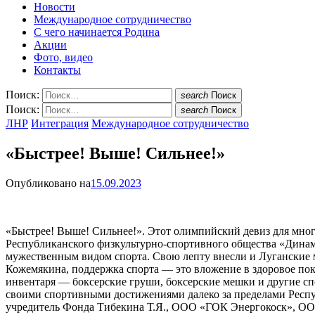
Новости
Международное сотрудничество
С чего начинается Родина
Акции
Фото, видео
Контакты
Поиск:
search
Поиск
Поиск:
search
Поиск
ЛНР
Интеграция
Международное сотрудничество
«Быстрее! Выше! Сильнее!»
Опубликовано на
15.09.2023
«Быстрее! Выше! Сильнее!». Этот олимпийский девиз для мног
Республиканского физкультурно-спортивного общества «Динамо
мужественным видом спорта. Свою лепту внесли и Луганские 
Кожемякина, поддержка спорта — это вложение в здоровое по
инвентаря — боксерские груши, боксерские мешки и другие сп
своими спортивными достижениями далеко за пределами Респуб
учредитель Фонда Тибекина Т.Я., ООО «ГОК Энергокоск», ООО