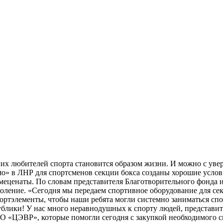
их любителей спорта становится образом жизни. И можно с уве
» в ЛНР для спортсменов секции бокса созданы хорошие услови
меценаты. По словам представителя Благотворительного фонда
коление. «Сегодня мы передаем спортивное оборудование для с
ортэлементы, чтобы наши ребята могли системно заниматься спо
лики! У нас много неравнодушных к спорту людей, представите
 «ЦЭВР», которые помогли сегодня с закупкой необходимого с