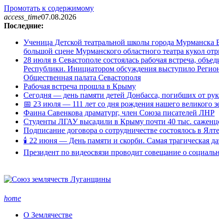
Промотать к содержимому
access_time
07.08.2026
Последние:
Ученица Детской театральной школы города Мурманска В
большой сцене Мурманского областного театра кукол о
28 июля в Севастополе состоялась рабочая встреча, объ
Республики. Инициатором обсуждения выступило Регион
Общественная палата Севастополя
Рабочая встреча прошла в Крыму
Сегодня — день памяти детей Донбасса, погибших от ру
📅 23 июля — 111 лет со дня рождения нашего великого 
Фаина Савенкова драматург, член Союза писателей ЛНР
Студенты ЛГАУ высадили в Крыму почти 40 тыс. саженц
Подписание договора о сотрудничестве состоялось в Ялт
🕯 22 июня — День памяти и скорби. Самая трагическая д
Президент по видеосвязи проводит совещание о социаль
home
О Землячестве