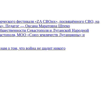
ворческого фестиваля «ZA СВОих», посвящённого СВО, на
ды». Педагог — Оксана Маратовна Шпеко
 общественности Севастополя и Луганской Народной
вастополя, МОО «Союз землячеств Луганщины» и
ам о том, что война не щадит никого