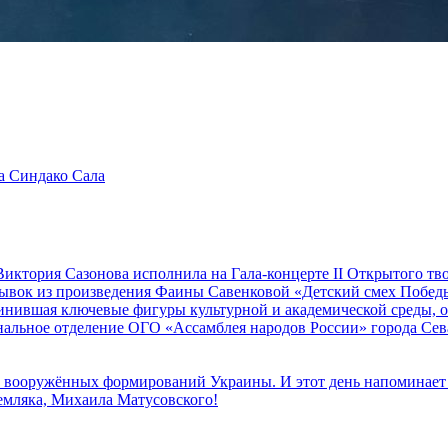
а Синдако Сала
иктория Сазонова исполнила на Гала-концерте II Открытого т
трывок из произведения Фаины Савенковой «Детский смех Побе
единившая ключевые фигуры культурной и академической среды,
альное отделение ОГО «Ассамблея народов России» города Се
к вооружённых формирований Украины. И этот день напоминает н
земляка, Михаила Матусовского!