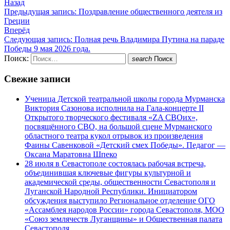
Назад
Предыдущая запись:
Поздравление общественного деятеля из
Греции
Вперёд
Следующая запись:
Полная речь Владимира Путина на параде
Победы 9 мая 2026 года.
Поиск:
search
Поиск
Свежие записи
Ученица Детской театральной школы города Мурманска
Виктория Сазонова исполнила на Гала-концерте II
Открытого творческого фестиваля «ZA СВОих»,
посвящённого СВО, на большой сцене Мурманского
областного театра кукол отрывок из произведения
Фаины Савенковой «Детский смех Победы». Педагог —
Оксана Маратовна Шпеко
28 июля в Севастополе состоялась рабочая встреча,
объединившая ключевые фигуры культурной и
академической среды, общественности Севастополя и
Луганской Народной Республики. Инициатором
обсуждения выступило Региональное отделение ОГО
«Ассамблея народов России» города Севастополя, МОО
«Союз землячеств Луганщины» и Общественная палата
Севастополя