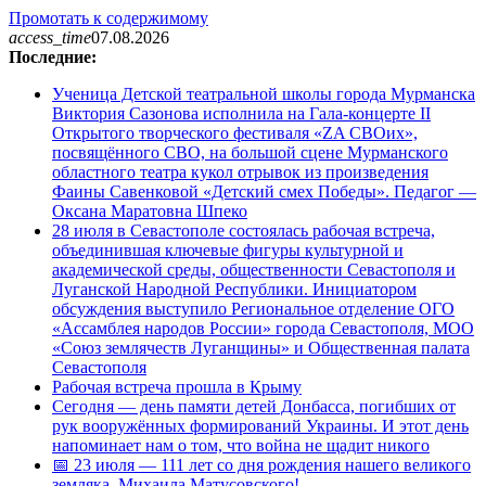
Промотать к содержимому
access_time
07.08.2026
Последние:
Ученица Детской театральной школы города Мурманска
Виктория Сазонова исполнила на Гала-концерте II
Открытого творческого фестиваля «ZA СВОих»,
посвящённого СВО, на большой сцене Мурманского
областного театра кукол отрывок из произведения
Фаины Савенковой «Детский смех Победы». Педагог —
Оксана Маратовна Шпеко
28 июля в Севастополе состоялась рабочая встреча,
объединившая ключевые фигуры культурной и
академической среды, общественности Севастополя и
Луганской Народной Республики. Инициатором
обсуждения выступило Региональное отделение ОГО
«Ассамблея народов России» города Севастополя, МОО
«Союз землячеств Луганщины» и Общественная палата
Севастополя
Рабочая встреча прошла в Крыму
Сегодня — день памяти детей Донбасса, погибших от
рук вооружённых формирований Украины. И этот день
напоминает нам о том, что война не щадит никого
📅 23 июля — 111 лет со дня рождения нашего великого
земляка, Михаила Матусовского!