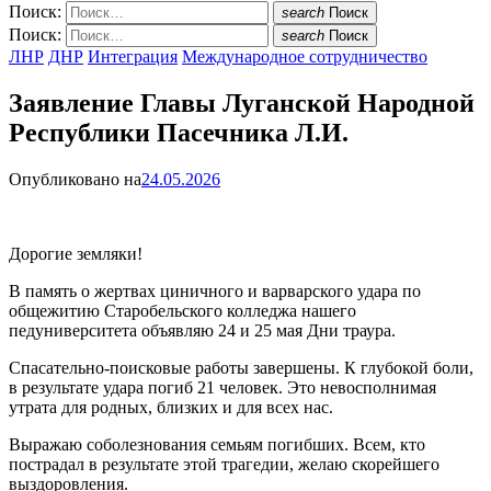
Поиск:
search
Поиск
Поиск:
search
Поиск
ЛНР
ДНР
Интеграция
Международное сотрудничество
Заявление Главы Луганской Народной
Республики Пасечника Л.И.
Опубликовано на
24.05.2026
Дорогие земляки!
В память о жертвах циничного и варварского удара по
общежитию Старобельского колледжа нашего
педуниверситета объявляю 24 и 25 мая Дни траура.
Спасательно-поисковые работы завершены. К глубокой боли,
в результате удара погиб 21 человек. Это невосполнимая
утрата для родных, близких и для всех нас.
Выражаю соболезнования семьям погибших. Всем, кто
пострадал в результате этой трагедии, желаю скорейшего
выздоровления.