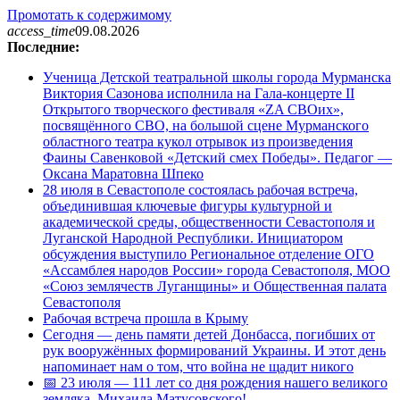
Промотать к содержимому
access_time
09.08.2026
Последние:
Ученица Детской театральной школы города Мурманска
Виктория Сазонова исполнила на Гала-концерте II
Открытого творческого фестиваля «ZA СВОих»,
посвящённого СВО, на большой сцене Мурманского
областного театра кукол отрывок из произведения
Фаины Савенковой «Детский смех Победы». Педагог —
Оксана Маратовна Шпеко
28 июля в Севастополе состоялась рабочая встреча,
объединившая ключевые фигуры культурной и
академической среды, общественности Севастополя и
Луганской Народной Республики. Инициатором
обсуждения выступило Региональное отделение ОГО
«Ассамблея народов России» города Севастополя, МОО
«Союз землячеств Луганщины» и Общественная палата
Севастополя
Рабочая встреча прошла в Крыму
Сегодня — день памяти детей Донбасса, погибших от
рук вооружённых формирований Украины. И этот день
напоминает нам о том, что война не щадит никого
📅 23 июля — 111 лет со дня рождения нашего великого
земляка, Михаила Матусовского!