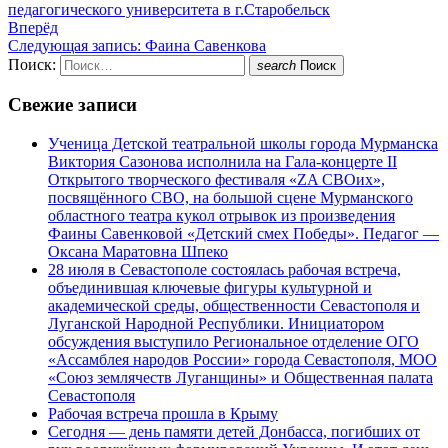
педагогического университета в г.Старобельск
Вперёд
Следующая запись:
Фаина Савенкова
Поиск:
search
Поиск
Свежие записи
Ученица Детской театральной школы города Мурманска
Виктория Сазонова исполнила на Гала-концерте II
Открытого творческого фестиваля «ZA СВОих»,
посвящённого СВО, на большой сцене Мурманского
областного театра кукол отрывок из произведения
Фаины Савенковой «Детский смех Победы». Педагог —
Оксана Маратовна Шпеко
28 июля в Севастополе состоялась рабочая встреча,
объединившая ключевые фигуры культурной и
академической среды, общественности Севастополя и
Луганской Народной Республики. Инициатором
обсуждения выступило Региональное отделение ОГО
«Ассамблея народов России» города Севастополя, МОО
«Союз землячеств Луганщины» и Общественная палата
Севастополя
Рабочая встреча прошла в Крыму
Сегодня — день памяти детей Донбасса, погибших от