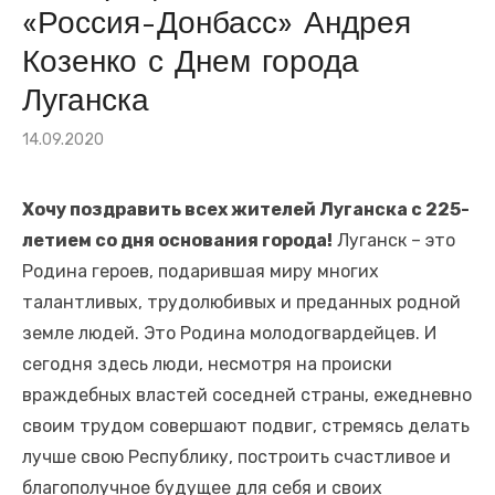
«Россия-Донбасс» Андрея
«Союз землячеств Луганщины» и Общественная палата
Севастополя
Козенко с Днем города
Рабочая встреча прошла в Крыму
Луганска
Сегодня — день памяти детей Донбасса, погибших от рук
Опубликовано
14.09.2020
вооружённых формирований Украины. И этот день
на
напоминает нам о том, что война не щадит никого
Хочу поздравить всех жителей Луганска с 225-
📅 23 июля — 111 лет со дня рождения нашего великого
летием со дня основания города!
Луганск – это
земляка, Михаила Матусовского!
Родина героев, подарившая миру многих
Фаина Савенкова драматург, член Союза писателей ЛНР
талантливых, трудолюбивых и преданных родной
Студенты ЛГАУ высадили в Крыму почти 40 тыс.
земле людей. Это Родина молодогвардейцев. И
саженцев винограда
сегодня здесь люди, несмотря на происки
Подписание договора о сотрудничестве состоялось в
враждебных властей соседней страны, ежедневно
Ялте
своим трудом совершают подвиг, стремясь делать
🕯 22 июня — День памяти и скорби. Самая трагическая
лучше свою Республику, построить счастливое и
дата в истории нашей страны и всего человечества
благополучное будущее для себя и своих