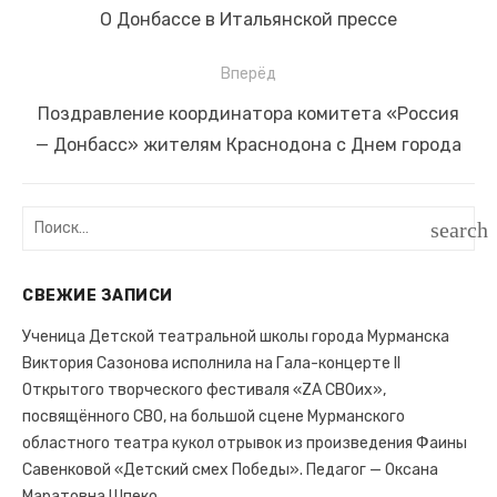
Навигация
Предыдущая
О Донбассе в Итальянской прессе
по
запись:
записям
Вперёд
Следующая
Поздравление координатора комитета «Россия
запись:
— Донбасс» жителям Краснодона с Днем города
Поиск:
search
ПОИС
СВЕЖИЕ ЗАПИСИ
Ученица Детской театральной школы города Мурманска
Виктория Сазонова исполнила на Гала-концерте II
Открытого творческого фестиваля «ZA СВОих»,
посвящённого СВО, на большой сцене Мурманского
областного театра кукол отрывок из произведения Фаины
Савенковой «Детский смех Победы». Педагог — Оксана
Маратовна Шпеко