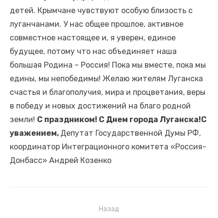
Президент по видеосвязи проводит совещание о
детей. Крымчане чувствуют особую близость с
социально-экономическом развитии воссоединенных
луганчанами. У нас общее прошлое, активное
субъектов России.
совместное настоящее и, я уверен, единое
будущее, потому что нас объединяет наша
большая Родина – Россия! Пока мы вместе, пока мы
едины, мы непобедимы! Желаю жителям Луганска
счастья и благополучия, мира и процветания, веры
в победу и новых достижений на благо родной
земли!
С праздником! С Днем города Луганска!
С
уважением,
Депутат Государственной Думы РФ,
координатор Интеграционного комитета «Россия-
Донбасс» Андрей Козенко
Назад