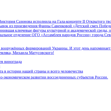
иктория Сазонова исполнила на Гала-концерте II Открытого т
трывок из произведения Фаины Савенковой «Детский смех Побе
единившая ключевые фигуры культурной и академической среды,
альное отделение ОГО «Ассамблея народов России» города Се
к вооружённых формирований Украины. И этот день напоминает н
земляка, Михаила Матусовского!
ев винограда
е
ата в истории нашей страны и всего человечества
но-экономическом развитии воссоединенных субъектов России.