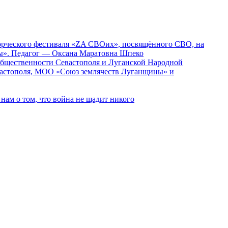
ворческого фестиваля «ZA СВОих», посвящённого СВО, на
ды». Педагог — Оксана Маратовна Шпеко
 общественности Севастополя и Луганской Народной
вастополя, МОО «Союз землячеств Луганщины» и
ам о том, что война не щадит никого