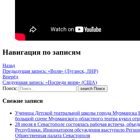
Навигация по записям
Назад
Предыдущая запись:
«Воля» (Луганск, ЛНР)
Вперёд
Следующая запись:
«Посреди моря» (США)
Поиск:
search
Поиск
Свежие записи
Ученица Детской театральной школы города Мурманска В
большой сцене Мурманского областного театра кукол о
28 июля в Севастополе состоялась рабочая встреча, объ
Республики. Инициатором обсуждения выступило Регион
Общественная палата Севастополя