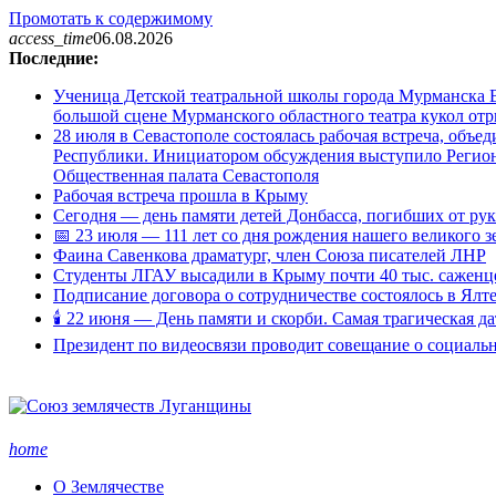
Промотать к содержимому
access_time
06.08.2026
Последние:
Ученица Детской театральной школы города Мурманска В
большой сцене Мурманского областного театра кукол о
28 июля в Севастополе состоялась рабочая встреча, объ
Республики. Инициатором обсуждения выступило Регион
Общественная палата Севастополя
Рабочая встреча прошла в Крыму
Сегодня — день памяти детей Донбасса, погибших от ру
📅 23 июля — 111 лет со дня рождения нашего великого 
Фаина Савенкова драматург, член Союза писателей ЛНР
Студенты ЛГАУ высадили в Крыму почти 40 тыс. саженц
Подписание договора о сотрудничестве состоялось в Ялт
🕯 22 июня — День памяти и скорби. Самая трагическая д
Президент по видеосвязи проводит совещание о социаль
home
О Землячестве