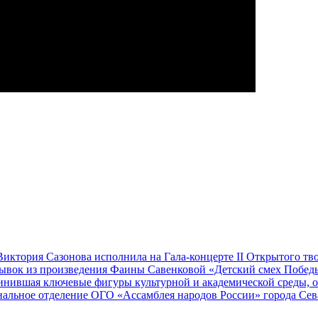
иктория Сазонова исполнила на Гала-концерте II Открытого т
трывок из произведения Фаины Савенковой «Детский смех Побе
единившая ключевые фигуры культурной и академической среды,
альное отделение ОГО «Ассамблея народов России» города Се