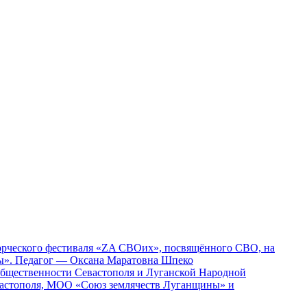
ворческого фестиваля «ZA СВОих», посвящённого СВО, на
ды». Педагог — Оксана Маратовна Шпеко
 общественности Севастополя и Луганской Народной
вастополя, МОО «Союз землячеств Луганщины» и