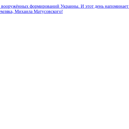
к вооружённых формирований Украины. И этот день напоминает н
земляка, Михаила Матусовского!