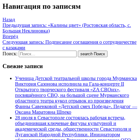
Навигация по записям
Назад
Предыдущая запись:
«Калины цвет» (Ростовская область, с.
Большая Неклиновка)
Вперёд
Следующая запись:
Подписание соглашения о сотрудничестве
с казаками
Поиск:
search
Поиск
Свежие записи
Ученица Детской театральной школы города Мурманска
Виктория Сазонова исполнила на Гала-концерте II
Открытого творческого фестиваля «ZA СВОих»,
посвящённого СВО, на большой сцене Мурманского
областного театра кукол отрывок из произведения
Фаины Савенковой «Детский смех Победы». Педагог —
Оксана Маратовна Шпеко
28 июля в Севастополе состоялась рабочая встреча,
объединившая ключевые фигуры культурной и
академической среды, общественности Севастополя и
Луганской Народной Республики. Инициатором