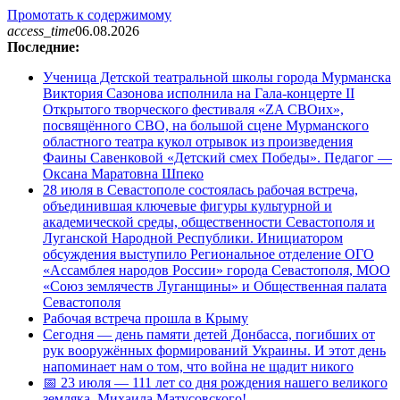
Промотать к содержимому
access_time
06.08.2026
Последние:
Ученица Детской театральной школы города Мурманска
Виктория Сазонова исполнила на Гала-концерте II
Открытого творческого фестиваля «ZA СВОих»,
посвящённого СВО, на большой сцене Мурманского
областного театра кукол отрывок из произведения
Фаины Савенковой «Детский смех Победы». Педагог —
Оксана Маратовна Шпеко
28 июля в Севастополе состоялась рабочая встреча,
объединившая ключевые фигуры культурной и
академической среды, общественности Севастополя и
Луганской Народной Республики. Инициатором
обсуждения выступило Региональное отделение ОГО
«Ассамблея народов России» города Севастополя, МОО
«Союз землячеств Луганщины» и Общественная палата
Севастополя
Рабочая встреча прошла в Крыму
Сегодня — день памяти детей Донбасса, погибших от
рук вооружённых формирований Украины. И этот день
напоминает нам о том, что война не щадит никого
📅 23 июля — 111 лет со дня рождения нашего великого
земляка, Михаила Матусовского!