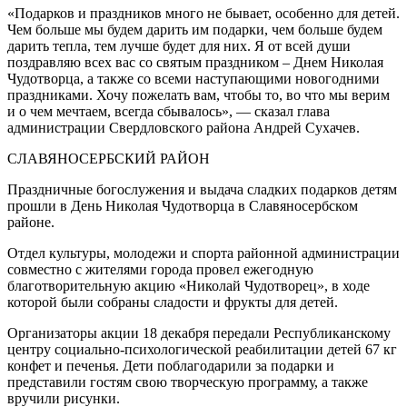
«Подарков и праздников много не бывает, особенно для детей.
Чем больше мы будем дарить им подарки, чем больше будем
дарить тепла, тем лучше будет для них. Я от всей души
поздравляю всех вас со святым праздником – Днем Николая
Чудотворца, а также со всеми наступающими новогодними
праздниками. Хочу пожелать вам, чтобы то, во что мы верим
и о чем мечтаем, всегда сбывалось», — сказал глава
администрации Свердловского района Андрей Сухачев.
СЛАВЯНОСЕРБСКИЙ РАЙОН
Праздничные богослужения и выдача сладких подарков детям
прошли в День Николая Чудотворца в Славяносербском
районе.
Отдел культуры, молодежи и спорта районной администрации
совместно с жителями города провел ежегодную
благотворительную акцию «Николай Чудотворец», в ходе
которой были собраны сладости и фрукты для детей.
Организаторы акции 18 декабря передали Республиканскому
центру социально-психологической реабилитации детей 67 кг
конфет и печенья. Дети поблагодарили за подарки и
представили гостям свою творческую программу, а также
вручили рисунки.