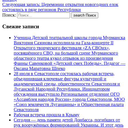
Следующая запись:
Церемонии открытия новогодних елок
состоялись в ряде регионов Республики
Поиск:
search
Поиск
Свежие записи
Ученица Детской театральной школы города Мурманска
Виктория Сазонова исполнила на Гала-концерте II
Открытого творческого фестиваля «ZA СВОих»,
посвящённого СВО, на большой сцене Мурманского
областного театра кукол отрывок из произведения
Фаины Савенковой «Детский смех Победы». Педагог —
Оксана Маратовна Шпеко
28 июля в Севастополе состоялась рабочая встреча,
объединившая ключевые фигуры культурной и
академической среды, общественности Севастополя и
Луганской Народной Республики. Инициатором
обсуждения выступило Региональное отделение ОГО
«Ассамблея народов России» города Севастополя, МОО
«Союз землячеств Луганщины» и Общественная палата
Севастополя
Рабочая встреча прошла в Крыму
Сегодня — день памяти детей Донбасса, погибших от
рук вооружённых формирований Украины. И этот день