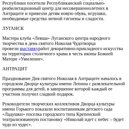
Республики посетили Республиканский социально-
реабилитационный центр для несовершеннолетних в
Антраците и привезли детям новую обувь, игрушки,
необходимые средства личной гигиены и сладости.
ЛУГАНСК
Мастера клуба «Левша» Луганского центра народного
творчества в день святого Николая Чудотворца
провели
выставку
работ декоративно-прикладного искусства
на территории столичного храма в честь иконы Божией
Матери «Умиление».
АНТРАЦИТ
Празднование Дня святого Николая в Антраците началось в
городском Дворце культуры имени Ленина с развлекательной
программы для детей, в завершение которой каждый ее
участник получил сладкий подарок.
Руководители творческих коллективов Дворца культуры
имени Горького показали воспитанникам детского сада
«Ладушки» поселка городского типа Крепенский
театрализованную постановку «Николай идет с небес – будет
чудо из чудес».