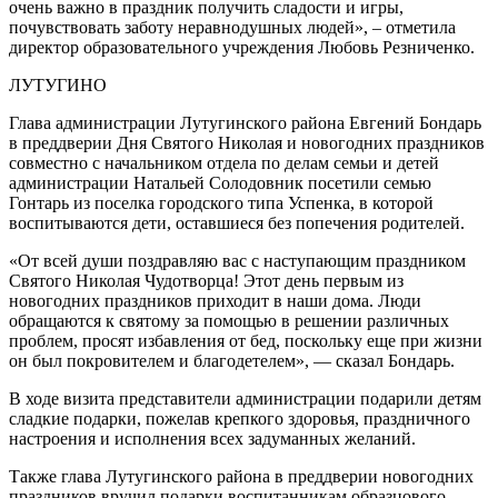
очень важно в праздник получить сладости и игры,
почувствовать заботу неравнодушных людей», – отметила
директор образовательного учреждения Любовь Резниченко.
ЛУТУГИНО
Глава администрации Лутугинского района Евгений Бондарь
в преддверии Дня Святого Николая и новогодних праздников
совместно с начальником отдела по делам семьи и детей
администрации Натальей Солодовник посетили семью
Гонтарь из поселка городского типа Успенка, в которой
воспитываются дети, оставшиеся без попечения родителей.
«От всей души поздравляю вас с наступающим праздником
Святого Николая Чудотворца! Этот день первым из
новогодних праздников приходит в наши дома. Люди
обращаются к святому за помощью в решении различных
проблем, просят избавления от бед, поскольку еще при жизни
он был покровителем и благодетелем», — сказал Бондарь.
В ходе визита представители администрации подарили детям
сладкие подарки, пожелав крепкого здоровья, праздничного
настроения и исполнения всех задуманных желаний.
Также глава Лутугинского района в преддверии новогодних
праздников вручил подарки воспитанникам образцового