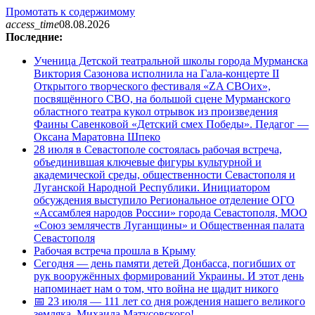
Промотать к содержимому
access_time
08.08.2026
Последние:
Ученица Детской театральной школы города Мурманска
Виктория Сазонова исполнила на Гала-концерте II
Открытого творческого фестиваля «ZA СВОих»,
посвящённого СВО, на большой сцене Мурманского
областного театра кукол отрывок из произведения
Фаины Савенковой «Детский смех Победы». Педагог —
Оксана Маратовна Шпеко
28 июля в Севастополе состоялась рабочая встреча,
объединившая ключевые фигуры культурной и
академической среды, общественности Севастополя и
Луганской Народной Республики. Инициатором
обсуждения выступило Региональное отделение ОГО
«Ассамблея народов России» города Севастополя, МОО
«Союз землячеств Луганщины» и Общественная палата
Севастополя
Рабочая встреча прошла в Крыму
Сегодня — день памяти детей Донбасса, погибших от
рук вооружённых формирований Украины. И этот день
напоминает нам о том, что война не щадит никого
📅 23 июля — 111 лет со дня рождения нашего великого
земляка, Михаила Матусовского!