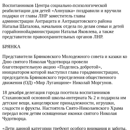
Воспитанников Центра социально-психологической
реабилитации для детей «Аннушка» поздравили и вручили
подарки от главы ЛНР заместитель главы
администрации Антрацита и Антрацитовского района
Наталья Шаталова, начальник отдела по делам семьи и детей
горрайоннойадминистрации Наталья Яковлева, а также
представители правоохранительных органов ЛНР.
БРЯНКА
Представители Брянковского Молодежного совета и казаки ко
Дню святого Николая Чудотворца провели
благотворительную акцию «Поделись добротой»,
инициатором которой выступил глава горадминистрации,
председатель Брянковского теротделения общественного
движения (ОД) «Мир Луганщине» Николай Моргунов.
18 декабря делегация города посетила воспитанников
Стахановской основной школы-интерната № 2 и подарила им
детские вещи, канцелярские принадлежности, игрушки,
сладости и фрукты. Настоятель Свято-Николаевского Храма
передал всем детям освященные иконки святого Николая
Чудотворца.
«Дети данной категории требуют особого внимания и заботы,