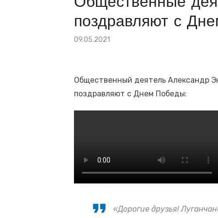
Общественные дея
🕯 22 июня — День памяти и скорби. Сама
поздравляют с Дн
Президент по видеосвязи проводит сове
Опубликовано
09.05.2021
на
Общественный деятель Александр Эн
поздравляют с Днем Победы:
«Дорогие друзья! Луганчан