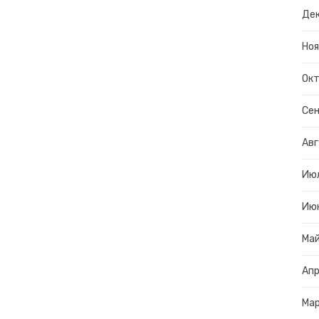
Дек
Ноя
Окт
Сен
Авг
Ию
Ию
Ма
Апр
Ма