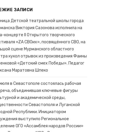
ЕЖИЕ ЗАПИСИ
ъектов России.
ница Детской театральной школы города
манска Виктория Сазонова исполнила на
а-концерте II Открытого творческого
тиваля «ZA СВОих», посвящённого СВО, на
ьшой сцене Мурманского областного
тра кукол отрывок из произведения Фаины
енковой «Детский смех Победы». Педагог
ксана Маратовна Шпеко
июля в Севастополе состоялась рабочая
реча, объединившая ключевые фигуры
ьтурной и академической среды,
ественности Севастополя и Луганской
одной Республики. Инициатором
уждения выступило Региональное
еление ОГО «Ассамблея народов России»