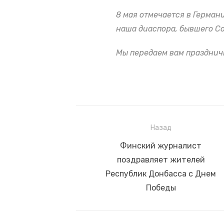
8 мая отмечается в Герман
наша диаспора, бывшего Со
Мы передаем вам празднич
Назад
Навигация
Предыдущая
Финский журналист
по
запись:
поздравляет жителей
записям
Республик Донбасса с Днем
Победы