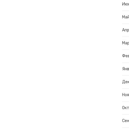
Ию
Ма
Апр
Ма
Фе
Янв
Дек
Ноя
Окт
Сен