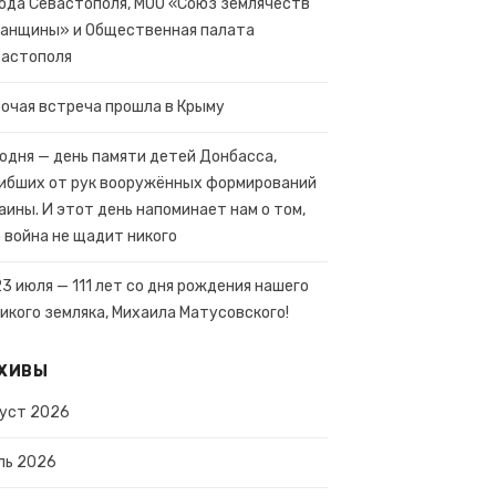
ода Севастополя, МОО «Союз землячеств
анщины» и Общественная палата
вастополя
очая встреча прошла в Крыму
одня — день памяти детей Донбасса,
ибших от рук вооружённых формирований
аины. И этот день напоминает нам о том,
 война не щадит никого
23 июля — 111 лет со дня рождения нашего
икого земляка, Михаила Матусовского!
ХИВЫ
уст 2026
ль 2026