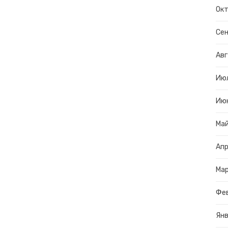
Окт
Сен
Авг
Ию
Ию
Ма
Апр
Ма
Фе
Янв