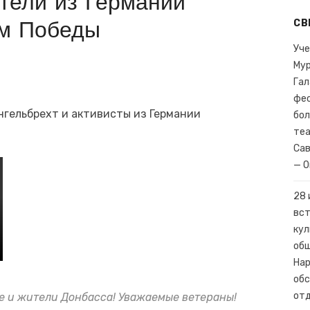
тели из Германии
я трагическая дата в истории нашей страны и всего человечества
ем Победы
СВ
щание о социально-экономическом развитии воссоединенных суб
Уче
Мур
Гал
фес
гельбрехт и активисты из Германии
бол
теа
Сав
— О
28 
вст
кул
общ
Нар
обс
отд
е и жители Донбасса! Уважаемые ветераны!