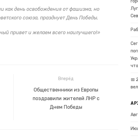
гор
Луг
ии как день освобождения от фашизма, но
Се
ветского союза, празднует День Победы.
Раб
ный привет и желаем всего наилучшего!»
Сег
пог
Укр
что
Вперёд
📅 
вел
Следующая
Общественники из Европы
запись:
поздравили жителей ЛНР с
АР
Днем Победы
Авг
Ию