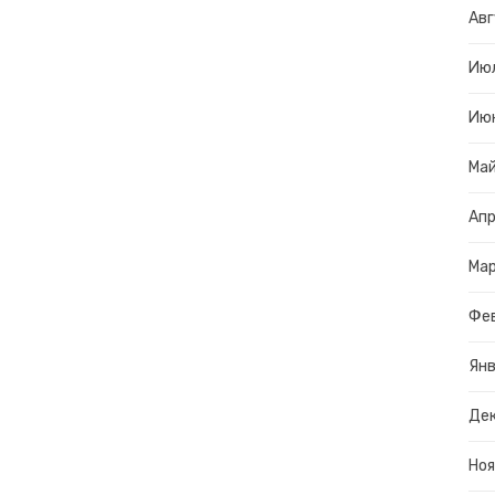
Авг
Ию
Ию
Ма
Апр
Ма
Фе
Янв
Дек
Ноя