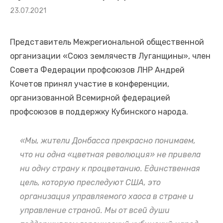
«Союз землячеств Луганщины» и Общественная палата
Опубликовано
23.07.2021
на
Севастополя
Рабочая встреча прошла в Крыму
Представитель Межрегиональной общественной
Сегодня — день памяти детей Донбасса, погибших от рук
организации «Союз землячеств Луганщины», член
вооружённых формирований Украины. И этот день
Совета Федерации профсоюзов ЛНР Андрей
напоминает нам о том, что война не щадит никого
Кочетов принял участие в конференции,
📅 23 июля — 111 лет со дня рождения нашего великого
организованной Всемирной федерацией
земляка, Михаила Матусовского!
профсоюзов в поддержку Кубинского народа.
Фаина Савенкова драматург, член Союза писателей ЛНР
«Мы, жители Донбасса прекрасно понимаем,
Студенты ЛГАУ высадили в Крыму почти 40 тыс.
что ни одна «цветная революция» не привела
саженцев винограда
ни одну страну к процветанию. Единственная
Подписание договора о сотрудничестве состоялось в
цель, которую преследуют США, это
Ялте
организация управляемого хаоса в стране и
🕯 22 июня — День памяти и скорби. Самая трагическая
управление страной. Мы от всей души
дата в истории нашей страны и всего человечества