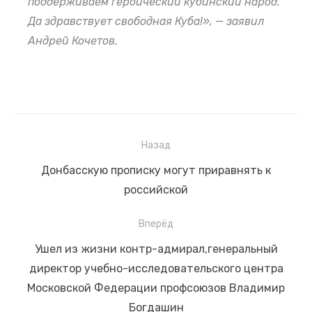
поддерживаем героический кубинский народ.
Президент по видеосвязи проводит совещание о
Да здравствует свободная Куба!», — заявил
социально-экономическом развитии воссоединенных
Андрей Кочетов.
субъектов России.
Назад
Навигация
Предыдущая
Донбасскую прописку могут приравнять к
по
запись:
российской
записям
Вперёд
Следующая
Ушел из жизни контр-адмирал,генеральный
запись:
директор учебно-исследовательского центра
Московской Федерации профсоюзов Владимир
Богдашин