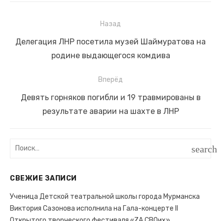
Назад
Навигация
Предыдущая
Делегация ЛНР посетила музей Шаймуратова на
по
запись:
родине выдающегося комдива
записям
Вперёд
Следующая
Девять горняков погибли и 19 травмированы в
запись:
результате аварии на шахте в ЛНР
Поиск:
search
ПОИС
СВЕЖИЕ ЗАПИСИ
Ученица Детской театральной школы города Мурманска
Виктория Сазонова исполнила на Гала-концерте II
Открытого творческого фестиваля «ZA СВОих»,