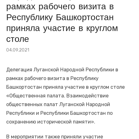
рамках рабочего визита в
«Союз землячеств Луганщины» и Общественная палата
Севастополя
Республику Башкортостан
Рабочая встреча прошла в Крыму
приняла участие в круглом
Сегодня — день памяти детей Донбасса, погибших от рук
столе
вооружённых формирований Украины. И этот день
Опубликовано
04.09.2021
напоминает нам о том, что война не щадит никого
на
📅 23 июля — 111 лет со дня рождения нашего великого
земляка, Михаила Матусовского!
Делегация Луганской Народной Республики в
рамках рабочего визита в Республику
Фаина Савенкова драматург, член Союза писателей ЛНР
Башкортостан приняла участие в круглом столе
Студенты ЛГАУ высадили в Крыму почти 40 тыс.
«Общественная палата. Взаимодействие
саженцев винограда
общественных палат Луганской Народной
Подписание договора о сотрудничестве состоялось в
Республики и Республики Башкортостан по
Ялте
сохранению исторической памяти».
🕯 22 июня — День памяти и скорби. Самая трагическая
дата в истории нашей страны и всего человечества
В мероприятии также приняли участие