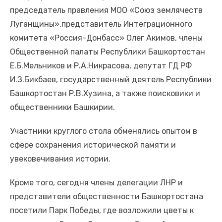
Президент по видеосвязи проводит совещание о
председатель правления МОО «Союз землячеств
социально-экономическом развитии воссоединенных
Луганщины»,представитель Интеграционного
субъектов России.
комитета «Россия-Донбасс» Олег Акимов, члены
Общественной палаты Республики Башкортостан
Е.Б.Мельников и Р.А.Никрасова, депутат ГД РФ
И.З.Бикбаев, государственный деятель Республики
Башкортостан Р.В.Хузина, а также поисковики и
общественники Башкирии.
Участники круглого стола обменялись опытом в
сфере сохранения исторической памяти и
увековечивания истории.
Кроме того, сегодня члены делегации ЛНР и
представители общественности Башкортостана
посетили Парк Победы, где возложили цветы к