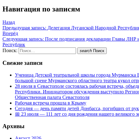
Навигация по записям
Назад
Предыдущая запись:
Делегация Луганской Народной Республики
Вперёд
Следующая запись:
После подписания декларации Главы ЛНР 
Республик
Поиск:
search
Поиск
Свежие записи
Ученица Детской театральной школы города Мурманска В
большой сцене Мурманского областного театра кукол о
28 июля в Севастополе состоялась рабочая встреча, объ
Республики. Инициатором обсуждения выступило Регион
Общественная палата Севастополя
Рабочая встреча прошла в Крыму
Сегодня — день памяти детей Донбасса, погибших от ру
📅 23 июля — 111 лет со дня рождения нашего великого 
Архивы
Август 2026