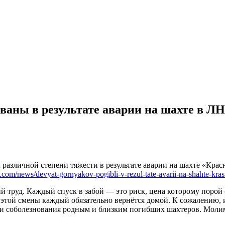
ваны в результате аварии на шахте в Л
ы различной степени тяжести в результате аварии на шахте «Кр
fo.com/news/devyat-gornyakov-pogibli-v-rezul-tate-avarii-na-shahte-k
й труд. Каждый спуск в забой — это риск, цена которому порой
 с этой смены каждый обязательно вернётся домой. К сожалению,
и соболезнования родным и близким погибших шахтеров. Молим