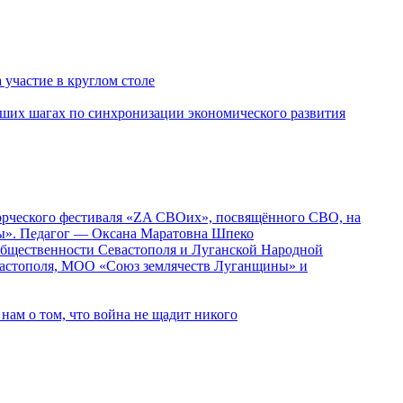
участие в круглом столе
ших шагах по синхронизации экономического развития
ворческого фестиваля «ZA СВОих», посвящённого СВО, на
ды». Педагог — Оксана Маратовна Шпеко
 общественности Севастополя и Луганской Народной
вастополя, МОО «Союз землячеств Луганщины» и
ам о том, что война не щадит никого