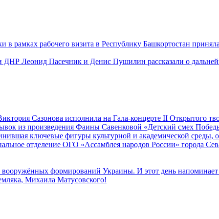
 в рамках рабочего визита в Республику Башкортостан приняла 
и ДНР Леонид Пасечник и Денис Пушилин рассказали о дальней
иктория Сазонова исполнила на Гала-концерте II Открытого т
трывок из произведения Фаины Савенковой «Детский смех Побе
единившая ключевые фигуры культурной и академической среды,
альное отделение ОГО «Ассамблея народов России» города Се
к вооружённых формирований Украины. И этот день напоминает н
земляка, Михаила Матусовского!