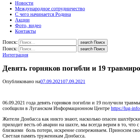
Новости
Международное сотрудничество
С чего начинается Родина
Акции
Фото, видео
Контакты
Поиск:
search
Поиск
Поиск:
search
Поиск
Интеграция
Девять горняков погибли и 19 травмиро
Опубликовано на
07.09.2021
07.09.2021
06.09.2021 года девять горняков погибли и 19 получили травм
сообщили в Луганском Информационном Центре
https://lug-in
Жители Донбасса как никто знают, насколько опасен шахтёрски
приходит весть об аварии на шахте, мы всегда верим в то, что
близкими боль потери, искренне сопереживаем. Приносим сво
Светлая память труженикам Донбасса.