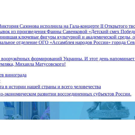
иктория Сазонова исполнила на Гала-концерте II Открытого т
трывок из произведения Фаины Савенковой «Детский смех Побе
единившая ключевые фигуры культурной и академической среды,
альное отделение ОГО «Ассамблея народов России» города Се
к вооружённых формирований Украины. И этот день напоминает н
земляка, Михаила Матусовского!
ев винограда
е
ата в истории нашей страны и всего человечества
но-экономическом развитии воссоединенных субъектов России.