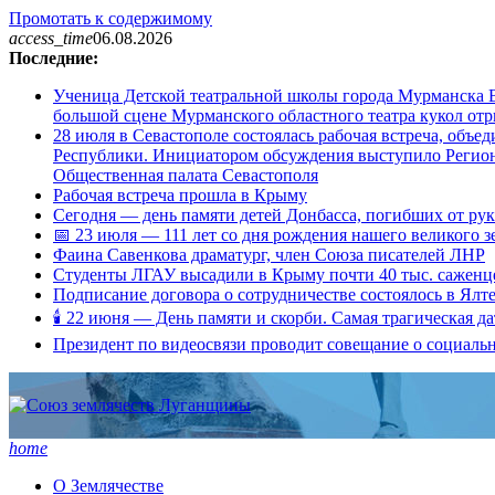
Промотать к содержимому
access_time
06.08.2026
Последние:
Ученица Детской театральной школы города Мурманска В
большой сцене Мурманского областного театра кукол о
28 июля в Севастополе состоялась рабочая встреча, объ
Республики. Инициатором обсуждения выступило Регион
Общественная палата Севастополя
Рабочая встреча прошла в Крыму
Сегодня — день памяти детей Донбасса, погибших от ру
📅 23 июля — 111 лет со дня рождения нашего великого 
Фаина Савенкова драматург, член Союза писателей ЛНР
Студенты ЛГАУ высадили в Крыму почти 40 тыс. саженц
Подписание договора о сотрудничестве состоялось в Ялт
🕯 22 июня — День памяти и скорби. Самая трагическая д
Президент по видеосвязи проводит совещание о социаль
home
О Землячестве