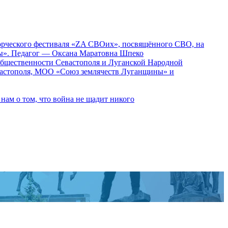
ворческого фестиваля «ZA СВОих», посвящённого СВО, на
ды». Педагог — Оксана Маратовна Шпеко
 общественности Севастополя и Луганской Народной
вастополя, МОО «Союз землячеств Луганщины» и
ам о том, что война не щадит никого