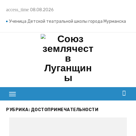
Промотать
access_time
08.08.2026
к
содержимому
Ученица Детской театральной школы города Мурманска
Виктория Сазонова исполнила на Гала-концерте II
Открытого творческого фестиваля «ZA СВОих»,
посвящённого СВО, на большой сцене Мурманского
областного театра кукол отрывок из произведения
Фаины Савенковой «Детский смех Победы». Педагог —
Оксана Маратовна Шпеко
28 июля в Севастополе состоялась рабочая встреча,
объединившая ключевые фигуры культурной и
академической среды, общественности Севастополя и
РУБРИКА:
ДОСТОПРИМЕЧАТЕЛЬНОСТИ
Луганской Народной Республики. Инициатором
обсуждения выступило Региональное отделение ОГО
«Ассамблея народов России» города Севастополя, МОО