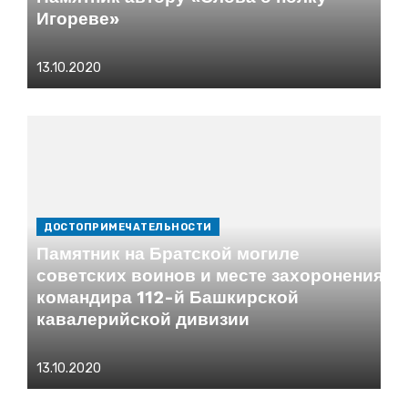
Игореве»
Опубликовано
13.10.2020
на
ДОСТОПРИМЕЧАТЕЛЬНОСТИ
Памятник на Братской могиле
советских воинов и месте захоронения
командира 112-й Башкирской
кавалерийской дивизии
Опубликовано
13.10.2020
на