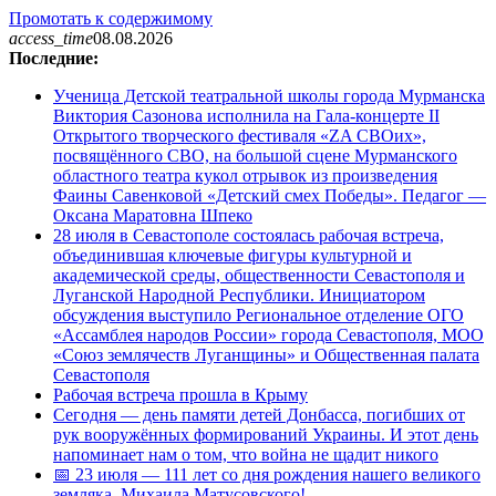
Промотать к содержимому
access_time
08.08.2026
Последние:
Ученица Детской театральной школы города Мурманска
Виктория Сазонова исполнила на Гала-концерте II
Открытого творческого фестиваля «ZA СВОих»,
посвящённого СВО, на большой сцене Мурманского
областного театра кукол отрывок из произведения
Фаины Савенковой «Детский смех Победы». Педагог —
Оксана Маратовна Шпеко
28 июля в Севастополе состоялась рабочая встреча,
объединившая ключевые фигуры культурной и
академической среды, общественности Севастополя и
Луганской Народной Республики. Инициатором
обсуждения выступило Региональное отделение ОГО
«Ассамблея народов России» города Севастополя, МОО
«Союз землячеств Луганщины» и Общественная палата
Севастополя
Рабочая встреча прошла в Крыму
Сегодня — день памяти детей Донбасса, погибших от
рук вооружённых формирований Украины. И этот день
напоминает нам о том, что война не щадит никого
📅 23 июля — 111 лет со дня рождения нашего великого
земляка, Михаила Матусовского!